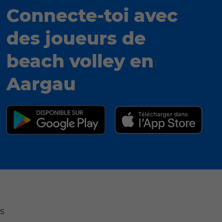
Connecte-toi avec
des joueurs de
beach volley en
Aargau
rs