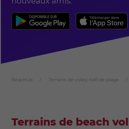
nouveaux amis.
BeachUp
Terrains de volley-ball de plage
Terrains de beach vo