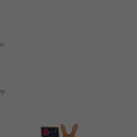
t
ec
ey