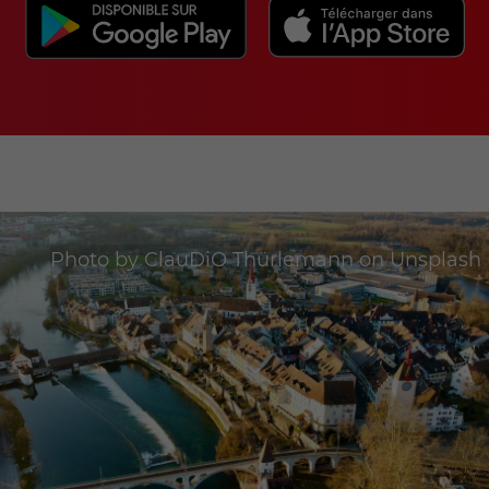
Photo by
ClauDiO Thürlemann
on
Unsplash