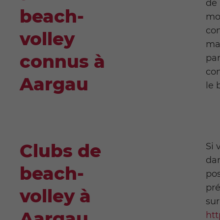
de 
beach-
moi
con
volley
mar
connus à
par
con
Aargau
le 
Clubs de
Si 
da
beach-
pos
pré
volley à
sur
Aargau
htt