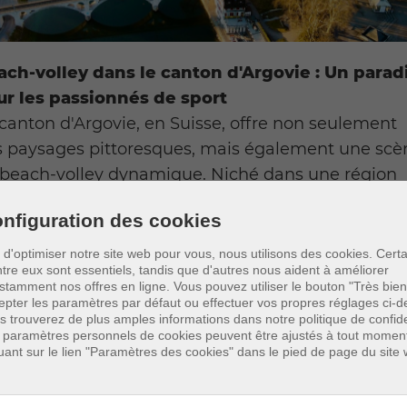
ach-volley dans le canton d'Argovie : Un parad
ur les passionnés de sport
canton d'Argovie, en Suisse, offre non seulement
s paysages pittoresques, mais également une scè
 beach-volley dynamique. Niché dans une région
nue pour ses rivières et ses douces collines, on y
nfiguration des cookies
uve de nombreuses opportunités de pratiquer le
ch-volley dans un cadre idyllique. Le beach-volle
n d'optimiser notre site web pour vous, nous utilisons des cookies. Cert
ntre eux sont essentiels, tandis que d'autres nous aident à améliorer
 devenu un sport populaire dans la région, avec d
stamment nos offres en ligne.
Vous pouvez utiliser le bouton "Très bien
res pour les loisirs et les tournois. Pour plus
epter les paramètres par défaut ou effectuer vos propres réglages ci-d
s trouverez de plus amples informations dans notre politique de confiden
nformations sur le beach-volley dans le canton
 paramètres personnels de cookies peuvent être ajustés à tout momen
rgovie et dans toute la Suisse, consultez le site
quant sur le lien "Paramètres des cookies" dans le pied de page du site
iciel de Swiss Volley :
https://www.svra.ch/
.