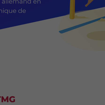
n allemand en
phique de
TMG