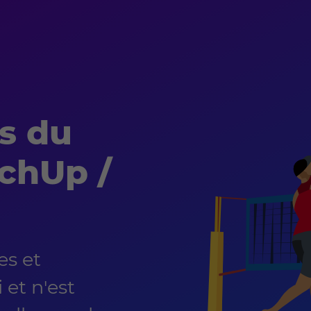
s du
chUp /
es et
 et n'est