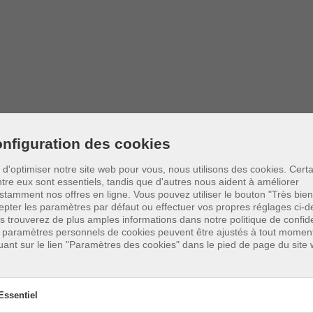
nfiguration des cookies
n d'optimiser notre site web pour vous, nous utilisons des cookies. Cert
ntre eux sont essentiels, tandis que d'autres nous aident à améliorer
stamment nos offres en ligne.
Vous pouvez utiliser le bouton "Très bien
 Duicorn GmbH & Co. KG:
epter les paramètres par défaut ou effectuer vos propres réglages ci-d
s trouverez de plus amples informations dans notre politique de confiden
 paramètres personnels de cookies peuvent être ajustés à tout momen
quant sur le lien "Paramètres des cookies" dans le pied de page du site
s Ussath
Essentiel