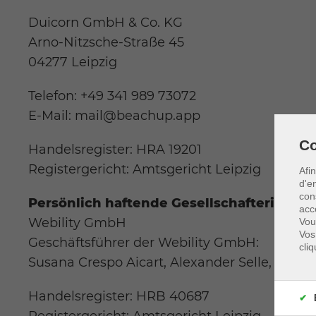
Duicorn GmbH & Co. KG
Arno-Nitzsche-Straße 45
04277 Leipzig
Telefon: +49 341 989 73072
E-Mail:
mail@beachup.app
Co
Handelsregister: HRA 19201
Registergericht: Amtsgericht Leipzig
Afi
d'e
con
Persönlich haftende Gesellschafterin der
acc
Webility GmbH
Vou
Vos
Geschäftsführer der Webility GmbH:
cli
Susana Crespo Aicart, Alexander Selle, Tobia
Handelsregister: HRB 40687
✔
Registergericht: Amtsgericht Leipzig