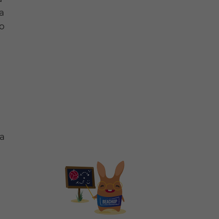
a
 o
ia