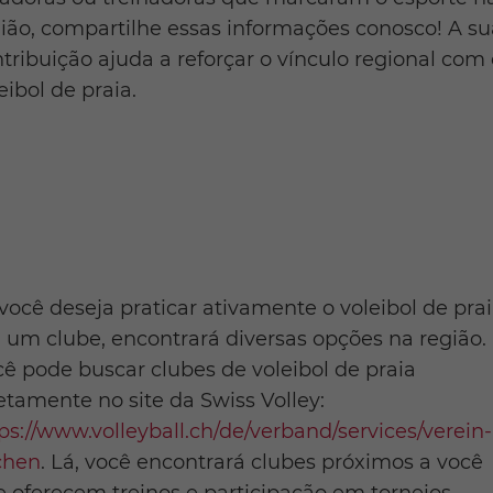
ião, compartilhe essas informações conosco! A su
tribuição ajuda a reforçar o vínculo regional com
eibol de praia.
você deseja praticar ativamente o voleibol de pra
um clube, encontrará diversas opções na região.
ê pode buscar clubes de voleibol de praia
etamente no site da Swiss Volley:
ps://www.volleyball.ch/de/verband/services/verein-
chen
. Lá, você encontrará clubes próximos a você
 oferecem treinos e participação em torneios.