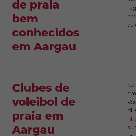
de praia
reg
bem
con
vol
conhecidos
em Aargau
Clubes de
Se 
em 
voleibol de
Voc
dir
praia em
htt
Aargau
su
que