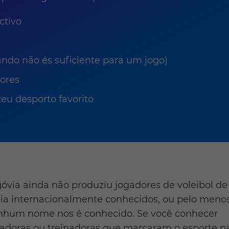
ctivo
ando não és suficiente para um jogo)
dores
eu desporto favorito
óvia ainda não produziu jogadores de voleibol de
aia internacionalmente conhecidos, ou pelo meno
nhum nome nos é conhecido. Se você conhecer
gadoras ou treinadoras que marcaram o esporte n