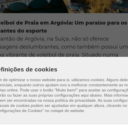
leibol de Praia em Argóvia: Um paraíso para os
antes do esporte
antão de Argóvia, na Suíça, não só oferece
isagens deslumbrantes, como também possui u
a vibrante de voleibol de praia. Situado numa
ião conhecida pelos seus rios e colinas suaves,
finições de cookies
stem várias oportunidades para desfrutar do
eibol de praia em um ambiente idílico. O voleibol
im de optimizar o nosso website para si, utilizamos cookies. Alguns del
enciais, enquanto outros ajudam-nos a melhorar constantemente as n
ia tornou-se um esporte popular na região, com
tas online.
Pode usar o botão "Muito bem!" para aceitar as configuraç
ões tanto para lazer quanto para torneios. Para
rão ou fazer as suas próprias configurações aqui abaixo. Mais inform
em ser encontradas na nossa política de privacidade. As suas configu
s informações sobre o voleibol de praia em Argóv
soais de cookies podem ser ajustadas em qualquer altura, clicando no 
m toda a Suíça, vale a pena visitar o site oficial da
nfigurações de Cookies" no rodapé do website.
ss Volley:
https://www.svra.ch/
.