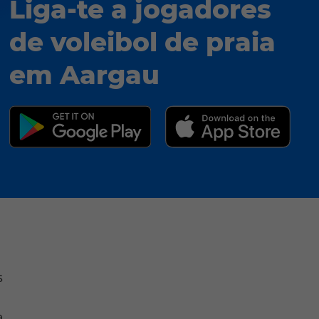
Liga-te a jogadores
de voleibol de praia
em Aargau
s
a