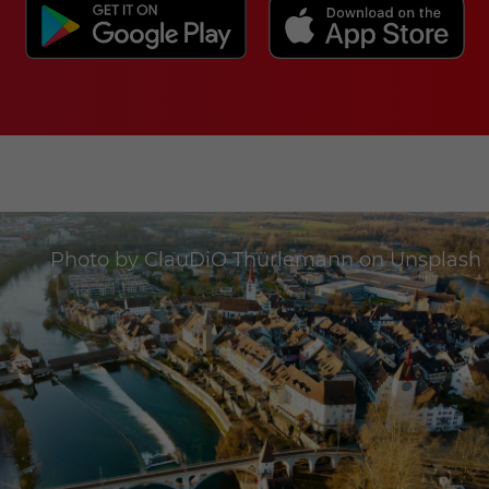
Photo by
ClauDiO Thürlemann
on
Unsplash