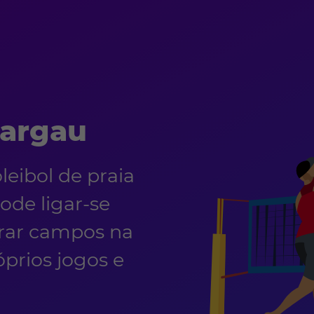
Aargau
eibol de praia
de ligar-se
trar campos na
óprios jogos e