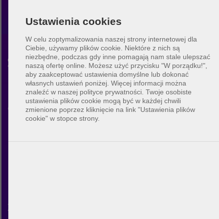
Ustawienia cookies
W celu zoptymalizowania naszej strony internetowej dla
Ciebie, używamy plików cookie. Niektóre z nich są
niezbędne, podczas gdy inne pomagają nam stale ulepszać
Siatkówka plażowa
naszą ofertę online.
Możesz użyć przycisku "W porządku!",
aby zaakceptować ustawienia domyślne lub dokonać
Niemcy
własnych ustawień poniżej. Więcej informacji można
znaleźć w naszej polityce prywatności. Twoje osobiste
ustawienia plików cookie mogą być w każdej chwili
Odkryj społeczność siatkówki
zmienione poprzez kliknięcie na link "Ustawienia plików
cookie" w stopce strony.
plażowej w Niemcy. Z
BeachUp możesz połączyć się z
innymi graczami, znaleźć
boiska w swoim mieście,
zaplanować własne mecze i