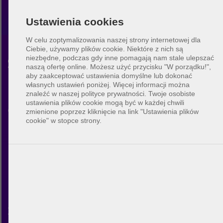
Ustawienia cookies
W celu zoptymalizowania naszej strony internetowej dla
Ciebie, używamy plików cookie. Niektóre z nich są
niezbędne, podczas gdy inne pomagają nam stale ulepszać
Siatkówka plażowa
naszą ofertę online.
Możesz użyć przycisku "W porządku!",
aby zaakceptować ustawienia domyślne lub dokonać
Hamburg
własnych ustawień poniżej. Więcej informacji można
znaleźć w naszej polityce prywatności. Twoje osobiste
ustawienia plików cookie mogą być w każdej chwili
Odkryj społeczność siatkówki
zmienione poprzez kliknięcie na link "Ustawienia plików
cookie" w stopce strony.
plażowej w Hamburg. Z
BeachUp możesz połączyć się z
innymi graczami, znaleźć
boiska w swoim mieście,
zaplanować własne mecze i