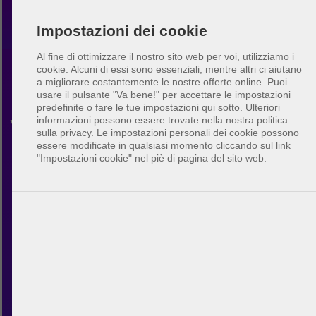
Impostazioni dei cookie
Al fine di ottimizzare il nostro sito web per voi, utilizziamo i
cookie. Alcuni di essi sono essenziali, mentre altri ci aiutano
a migliorare costantemente le nostre offerte online.
Puoi
Errori di beach
usare il pulsante "Va bene!" per accettare le impostazioni
predefinite o fare le tue impostazioni qui sotto. Ulteriori
volley
informazioni possono essere trovate nella nostra politica
sulla privacy. Le impostazioni personali dei cookie possono
essere modificate in qualsiasi momento cliccando sul link
"Impostazioni cookie" nel piè di pagina del sito web.
Imparare dai propri errori