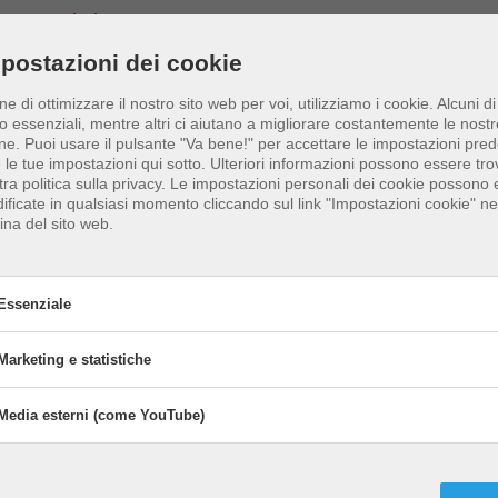
Tecniche
Attrezzatur
postazioni dei cookie
verete una panoramica
Qui troverete tutto ci
ine di ottimizzare il nostro sito web per voi, utilizziamo i cookie. Alcuni di
tta e comprensibile
avete bisogno nella
o essenziali, mentre altri ci aiutano a migliorare costantemente le nostr
ecniche essenziali del
attrezzatura da beach
ne.
Puoi usare il pulsante "Va bene!" per accettare le impostazioni prede
e le tue impostazioni qui sotto. Ulteriori informazioni possono essere tro
 volley. Ricezione✓
Ball✓ Clothes✓ Clot
tra politica sulla privacy. Le impostazioni personali dei cookie possono
io✓ Attacco✓ Blocco✓
protection✓ Enterta
ificate in qualsiasi momento cliccando sul link "Impostazioni cookie" nel
ina del sito web.
Essenziale
Marketing e statistiche
senziale
okie essenziali abilitano le funzioni di base e sono necessari per il corr
Media esterni (come YouTube)
Marketing e statistiche
attivare
Attivare
zionamento del sito web.
Marketing
beach volley perfetto
e
I cookie di marketing sono utilizzati da t
statistiche
Media esterni (come YouTube)
attivare
Attivare
uzioni interessate:
editori per visualizzare pubblicità perso
Media