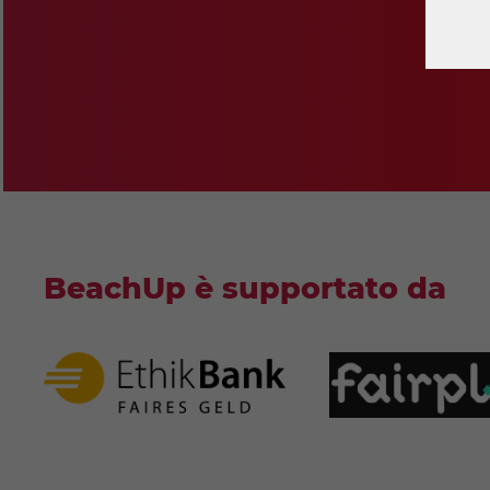
S
BeachUp è supportato da