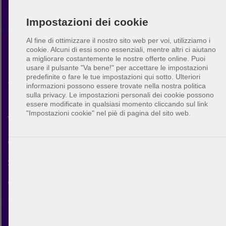
Impostazioni dei cookie
Al fine di ottimizzare il nostro sito web per voi, utilizziamo i
cookie. Alcuni di essi sono essenziali, mentre altri ci aiutano
a migliorare costantemente le nostre offerte online.
Puoi
BeachUp - l'app per
usare il pulsante "Va bene!" per accettare le impostazioni
predefinite o fare le tue impostazioni qui sotto. Ulteriori
il beach volley
informazioni possono essere trovate nella nostra politica
sulla privacy. Le impostazioni personali dei cookie possono
essere modificate in qualsiasi momento cliccando sul link
"Impostazioni cookie" nel piè di pagina del sito web.
Trova i campi da gioco e i
giocatori. Incontra nuovi amici
sportivi e organizza i tuoi
gruppi di beach volley.