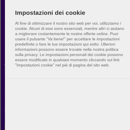
Impostazioni dei cookie
Al fine di ottimizzare il nostro sito web per voi, utilizziamo i
cookie. Alcuni di essi sono essenziali, mentre altri ci aiutano
a migliorare costantemente le nostre offerte online.
Puoi
Beach volley Rochester
usare il pulsante "Va bene!" per accettare le impostazioni
predefinite o fare le tue impostazioni qui sotto. Ulteriori
informazioni possono essere trovate nella nostra politica
Scopri la comunità di beach
sulla privacy. Le impostazioni personali dei cookie possono
essere modificate in qualsiasi momento cliccando sul link
volley in Rochester. Con
"Impostazioni cookie" nel piè di pagina del sito web.
BeachUp puoi connetterti con
altri giocatori, trovare campi
nella tua città, pianificare le
tue partite e fare nuovi amici.