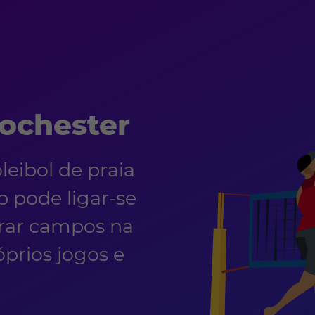
Rochester
eibol de praia
 pode ligar-se
trar campos na
óprios jogos e