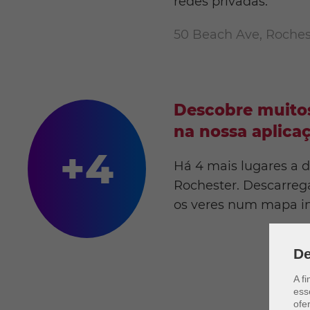
redes privadas.
50 Beach Ave, Roches
Descobre muitos
na nossa aplica
+4
Há 4 mais lugares a 
Rochester. Descarrega
os veres num mapa in
De
A f
ess
ofer