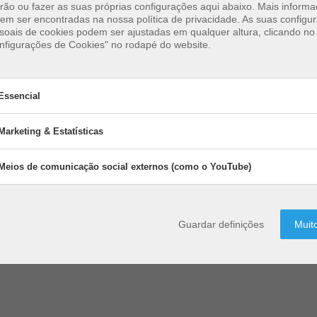
rão ou fazer as suas próprias configurações aqui abaixo. Mais inform
em ser encontradas na nossa política de privacidade. As suas configu
soais de cookies podem ser ajustadas em qualquer altura, clicando no 
nfigurações de Cookies" no rodapé do website.
gares para jogar em Roc
Essencial
BeachUp
Marketing & Estatísticas
sencial
cookies essenciais permitem funções básicas e são necessários para
Meios de comunicação social externos (como o YouTube)
Marketing & Estatísticas
activar
Activar
cionamento do website.
Marketing
&
Os cookies de marketing são utilizados 
Estatísticas
Meios de comunicação social e
activar
Activar
uções afectadas:
terceiros ou editoras para exibir publici
Meios
(como o YouTube)
Guardar definições
Muit
de
personalizada. Fazem-no através do ras
istema de Gestão de Conteúdos
comunicação
visitantes através de sítios Web.
social
Os cookies de marketing são utilizados 
externos
terceiros ou editoras para exibir publici
(como
Soluções afectadas:
personalizada. Fazem-no através do ras
o
visitantes através de sítios Web.
YouTube)
Google Analytics
Google Tag-Manager, Google AdSens