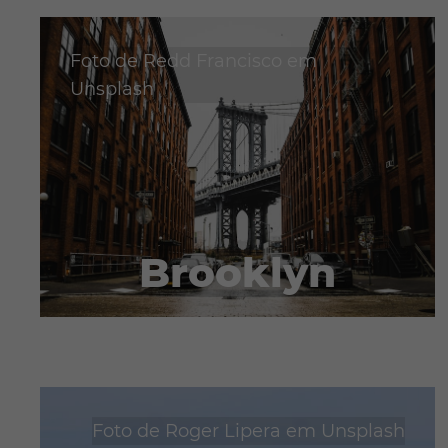
Foto de
Redd Francisco
em
Unsplash
Brooklyn
Foto de
Roger Lipera
em
Unsplash