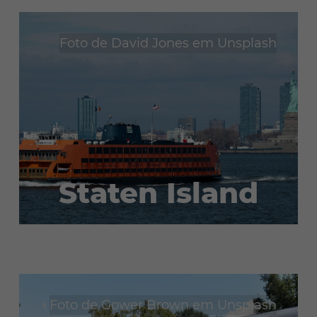
Soluções afectadas:
Vídeo-integração no YouTube
Foto de
David Jones
em
Unsplash
Staten Island
Foto de
Gower Brown
em
Unsplash