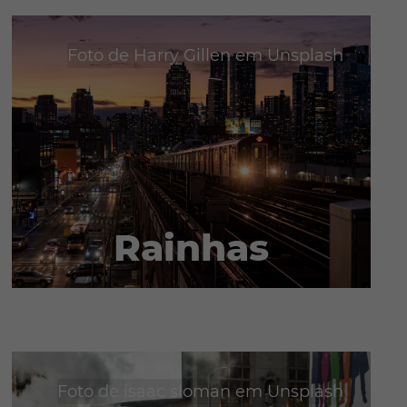
Foto de
Harry Gillen
em
Unsplash
Rainhas
Foto de
isaac sloman
em
Unsplash