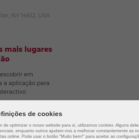
ter, NY 14612, USA
 mais lugares
ção
descobrir em
 a aplicação para
teractivo
finições de cookies
im de optimizar o nosso website para si, utilizamos cookies. Alguns del
enciais, enquanto outros ajudam-nos a melhorar constantemente as n
tas online.
Pode usar o botão "Muito bem!" para aceitar as configuraç