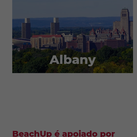
Albany
BeachUp é apoiado por