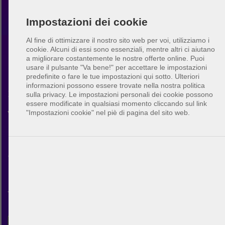
Impostazioni dei cookie
Al fine di ottimizzare il nostro sito web per voi, utilizziamo i
cookie. Alcuni di essi sono essenziali, mentre altri ci aiutano
a migliorare costantemente le nostre offerte online.
Puoi
Beach volley Murrieta
usare il pulsante "Va bene!" per accettare le impostazioni
predefinite o fare le tue impostazioni qui sotto. Ulteriori
informazioni possono essere trovate nella nostra politica
Scopri la comunità di beach
sulla privacy. Le impostazioni personali dei cookie possono
essere modificate in qualsiasi momento cliccando sul link
volley in Murrieta. Con
"Impostazioni cookie" nel piè di pagina del sito web.
BeachUp puoi connetterti con
altri giocatori, trovare campi
nella tua città, pianificare le
tue partite e fare nuovi amici.