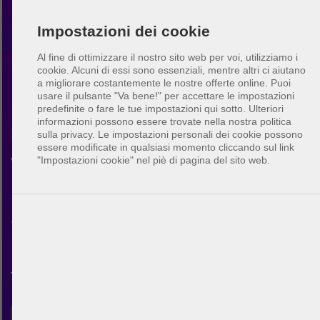
Impostazioni dei cookie
Al fine di ottimizzare il nostro sito web per voi, utilizziamo i
cookie. Alcuni di essi sono essenziali, mentre altri ci aiutano
a migliorare costantemente le nostre offerte online.
Puoi
Beach volley Oakland
usare il pulsante "Va bene!" per accettare le impostazioni
predefinite o fare le tue impostazioni qui sotto. Ulteriori
informazioni possono essere trovate nella nostra politica
Scopri la comunità di beach
sulla privacy. Le impostazioni personali dei cookie possono
essere modificate in qualsiasi momento cliccando sul link
volley in Oakland. Con
"Impostazioni cookie" nel piè di pagina del sito web.
BeachUp puoi connetterti con
altri giocatori, trovare campi
nella tua città, pianificare le
tue partite e fare nuovi amici.