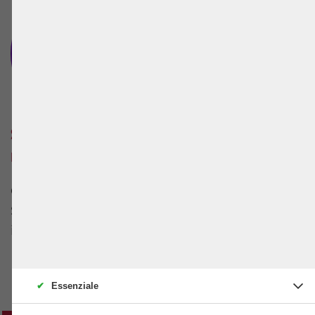
+4
Scopri molti più luoghi nella
nostra app
Ci sono 4 più posti da scoprire in Oakland.
Scarica l'app per vederli su una mappa
interattiva
✔
Essenziale