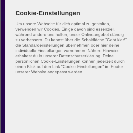
Cookie-Einstellungen
Um unsere Webseite für dich optimal zu gestalten,
verwenden wir Cookies. Einige davon sind essenziell,
während andere uns helfen, unser Onlineangebot ständig
Beachvolleyball Murrieta
zu verbessern.
Du kannst über die Schaltfläche "Geht klar!"
die Standardeinstellungen übernehmen oder hier deine
individuelle Einstellungen vornehmen. Nähere Hinweise
Entdecke die Beachvolleyball-
erhaltest du in unserer Datenschutzerklärung. Deine
persönlichen Cookie-Einstellungen können jederzeit durch
Community in Murrieta. Mit
einen Klick auf den Link "Cookie-Einstellungen" im Footer
unserer Website angepasst werden.
BeachUp kannst du dich mit
anderen Spielern verbinden,
Plätze in deiner Stadt finden,
deine eigenen Spiele planen
und neue Freunde finden.