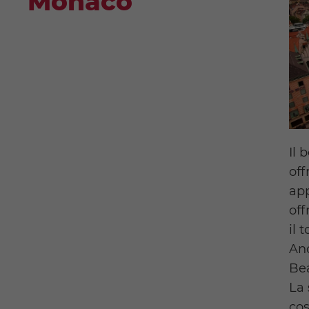
Monaco
Il 
off
app
off
il 
Anc
Bea
La 
cos