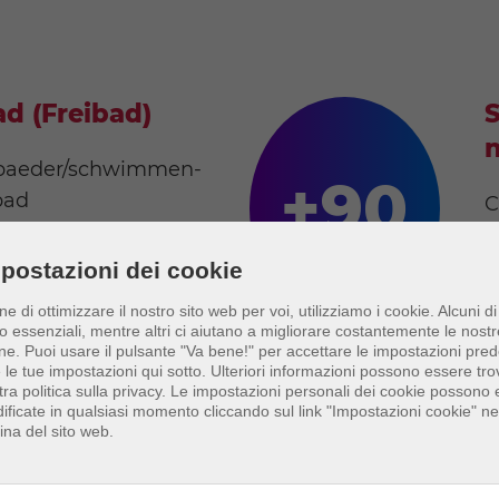
d (Freibad)
S
n
/baeder/schwimmen-
+90
bad
C
M
5 München, Germany
m
postazioni dei cookie
ine di ottimizzare il nostro sito web per voi, utilizziamo i cookie. Alcuni di
o essenziali, mentre altri ci aiutano a migliorare costantemente le nostr
ne.
Puoi usare il pulsante "Va bene!" per accettare le impostazioni prede
e le tue impostazioni qui sotto. Ulteriori informazioni possono essere tro
tra politica sulla privacy. Le impostazioni personali dei cookie possono
ificate in qualsiasi momento cliccando sul link "Impostazioni cookie" nel
ina del sito web.