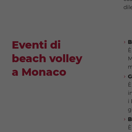
dil
Eventi di
B
È
beach volley
M
m
a Monaco
G
È
i
i
g
B
È