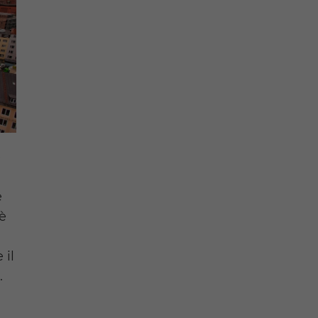
e
e
'è
 il
.