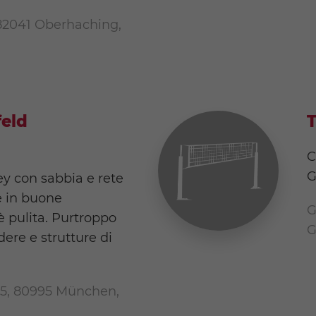
82041 Oberhaching,
feld
T
C
G
y con sabbia e rete
è in buone
G
è pulita. Purtroppo
G
dere e strutture di
25, 80995 München,