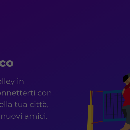
co
lley in
nnetterti con
lla tua città,
e nuovi amici.