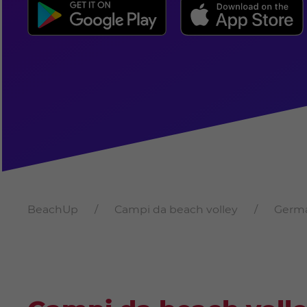
BeachUp
Campi da beach volley
Germ