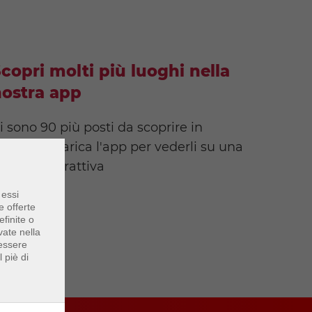
copri molti più luoghi nella
ostra app
i sono 90 più posti da scoprire in
onaco. Scarica l'app per vederli su una
appa interattiva
 essi
e offerte
finite o
vate nella
 essere
 piè di