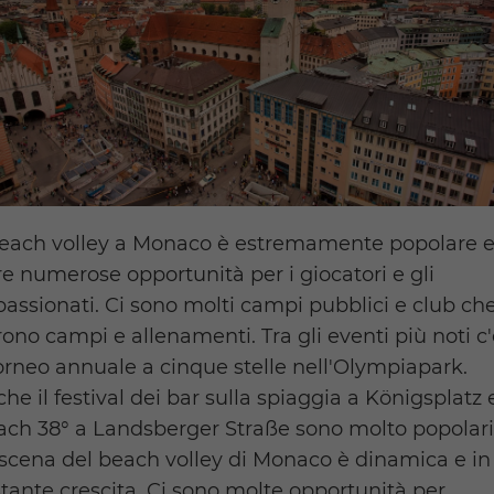
beach volley a Monaco è estremamente popolare 
re numerose opportunità per i giocatori e gli
assionati. Ci sono molti campi pubblici e club ch
rono campi e allenamenti. Tra gli eventi più noti c
torneo annuale a cinque stelle nell'Olympiapark.
he il festival dei bar sulla spiaggia a Königsplatz e
ch 38° a Landsberger Straße sono molto popolari
scena del beach volley di Monaco è dinamica e in
tante crescita. Ci sono molte opportunità per