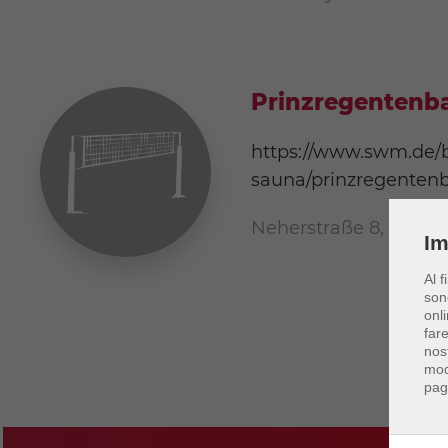
Prinzregentenba
https://www.swm.de
sauna/prinzregenten
Neherstraße 8, 8167
Im
Al f
son
onli
far
nos
mod
pag