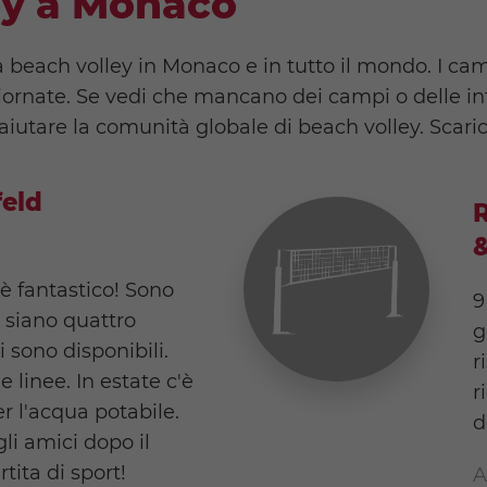
ey a Monaco
beach volley in Monaco e in tutto il mondo. I camp
ornate. Se vedi che mancano dei campi o delle in
aiutare la comunità globale di beach volley. Scaric
feld
R
è fantastico! Sono
9
 siano quattro
g
i sono disponibili.
r
e linee. In estate c'è
r
r l'acqua potabile.
d
li amici dopo il
tita di sport!
A