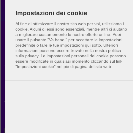
Impostazioni dei cookie
Al fine di ottimizzare il nostro sito web per voi, utilizziamo i
cookie. Alcuni di essi sono essenziali, mentre altri ci aiutano
a migliorare costantemente le nostre offerte online.
Puoi
Beach volley Lipsia
usare il pulsante "Va bene!" per accettare le impostazioni
predefinite o fare le tue impostazioni qui sotto. Ulteriori
informazioni possono essere trovate nella nostra politica
Scopri la comunità di beach
sulla privacy. Le impostazioni personali dei cookie possono
essere modificate in qualsiasi momento cliccando sul link
volley in Lipsia. Con BeachUp
"Impostazioni cookie" nel piè di pagina del sito web.
puoi connetterti con altri
giocatori, trovare campi nella
tua città, pianificare le tue
partite e fare nuovi amici.