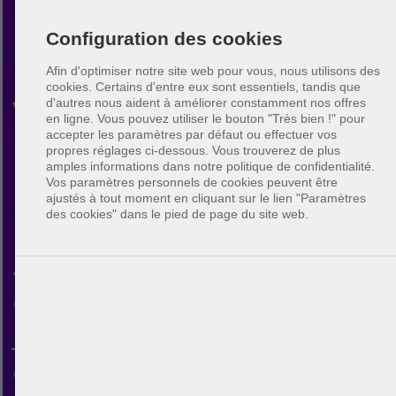
Configuration des cookies
Afin d'optimiser notre site web pour vous, nous utilisons des
cookies. Certains d'entre eux sont essentiels, tandis que
d'autres nous aident à améliorer constamment nos offres
Volleyball de plage
en ligne.
Vous pouvez utiliser le bouton "Très bien !" pour
accepter les paramètres par défaut ou effectuer vos
Buffalo
propres réglages ci-dessous. Vous trouverez de plus
amples informations dans notre politique de confidentialité.
Vos paramètres personnels de cookies peuvent être
Découvrez la communauté du
ajustés à tout moment en cliquant sur le lien "Paramètres
des cookies" dans le pied de page du site web.
beach volleyball en Buffalo.
Avec BeachUp, vous pouvez
entrer en contact avec d'autres
joueurs, trouver des terrains
dans votre ville, organiser vos