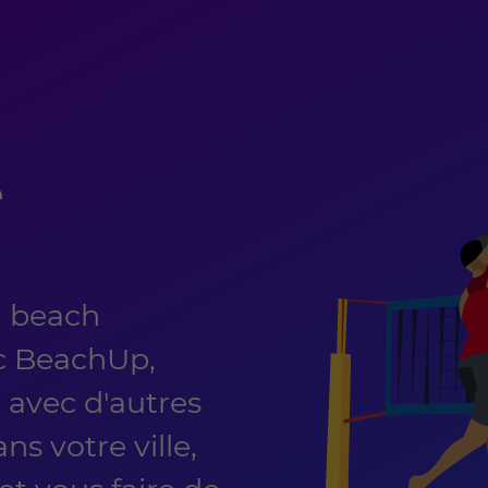
e
 beach
ec BeachUp,
 avec d'autres
ns votre ville,