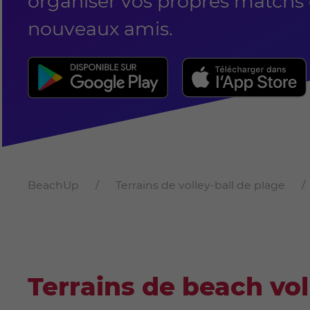
organiser vos propres matchs e
nouveaux amis.
BeachUp
Terrains de volley-ball de plage
Terrains de beach vo