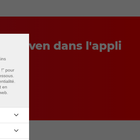
okhaven dans l'appli
ains
 !" pour
essous.
tialité.
t en
 web.