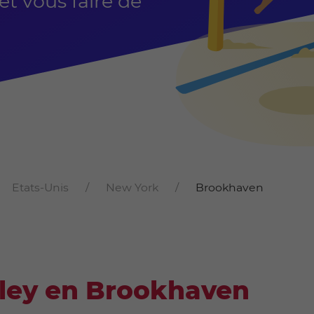
t vous faire de
Etats-Unis
New York
Brookhaven
lley en Brookhaven