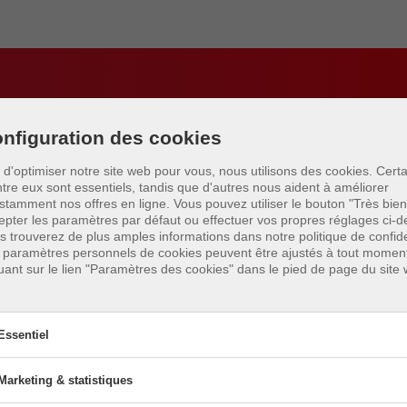
 endroits où jouer à Bro
nfiguration des cookies
BeachUp
n d'optimiser notre site web pour vous, nous utilisons des cookies. Cert
ntre eux sont essentiels, tandis que d'autres nous aident à améliorer
stamment nos offres en ligne.
Vous pouvez utiliser le bouton "Très bien
epter les paramètres par défaut ou effectuer vos propres réglages ci-d
s trouverez de plus amples informations dans notre politique de confiden
 paramètres personnels de cookies peuvent être ajustés à tout momen
quant sur le lien "Paramètres des cookies" dans le pied de page du site
Essentiel
Marketing & statistiques
sentiel