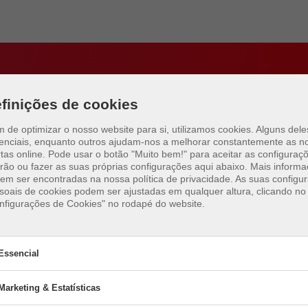
ares para jogar em Bro
finições de cookies
BeachUp
im de optimizar o nosso website para si, utilizamos cookies. Alguns del
enciais, enquanto outros ajudam-nos a melhorar constantemente as n
tas online.
Pode usar o botão "Muito bem!" para aceitar as configuraç
rão ou fazer as suas próprias configurações aqui abaixo. Mais inform
em ser encontradas na nossa política de privacidade. As suas configu
soais de cookies podem ser ajustadas em qualquer altura, clicando no 
nfigurações de Cookies" no rodapé do website.
Essencial
Marketing & Estatísticas
sencial