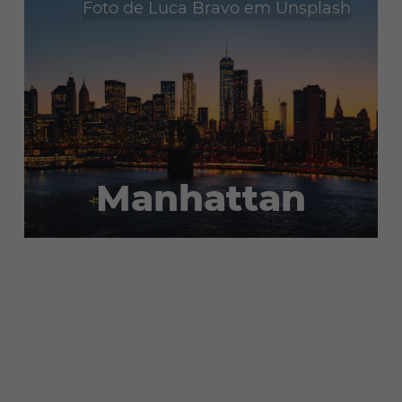
Foto de
Luca Bravo
em
Unsplash
Manhattan