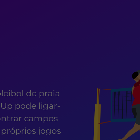
eibol de praia
p pode ligar-
ontrar campos
 próprios jogos