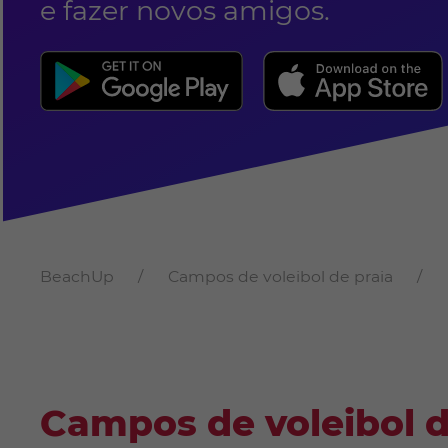
e fazer novos amigos.
BeachUp
Campos de voleibol de praia
Campos de voleibol 