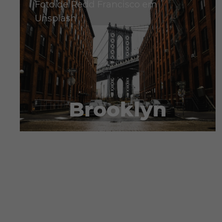
Foto de
Redd Francisco
em
Unsplash
Brooklyn