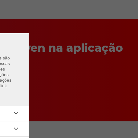
okhaven na aplicação
es são
ossas
ões
ações
rações
link