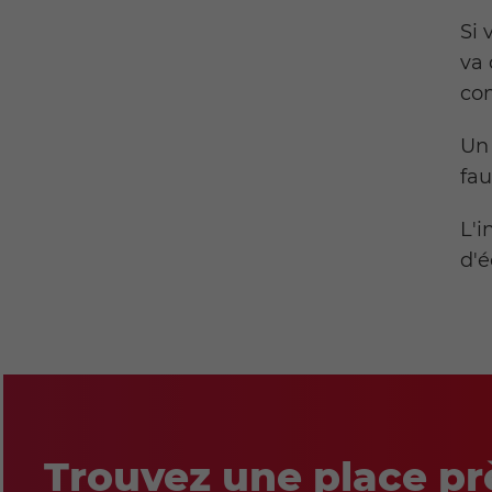
Si 
va 
co
Un 
fau
L'i
d'
Trouvez une place pr