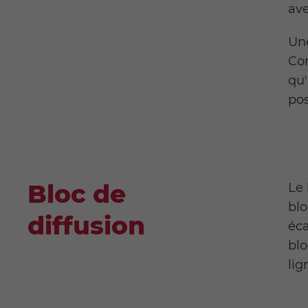
ave
Une
Con
qu'
pos
Bloc de
Le 
blo
diffusion
éca
blo
lig