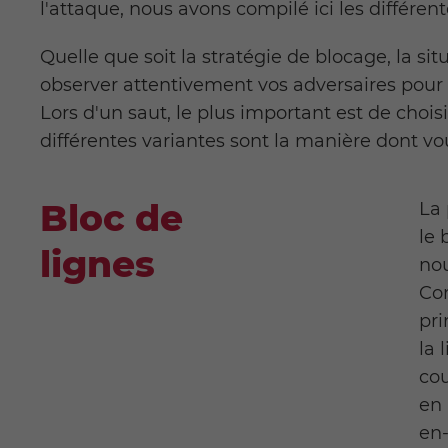
l'attaque, nous avons compilé ici les différen
Quelle que soit la stratégie de blocage, la si
observer attentivement vos adversaires pour
Lors d'un saut, le plus important est de choi
différentes variantes sont la manière dont vo
Bloc de
La 
le 
lignes
nou
Com
pri
la 
cou
en 
en-