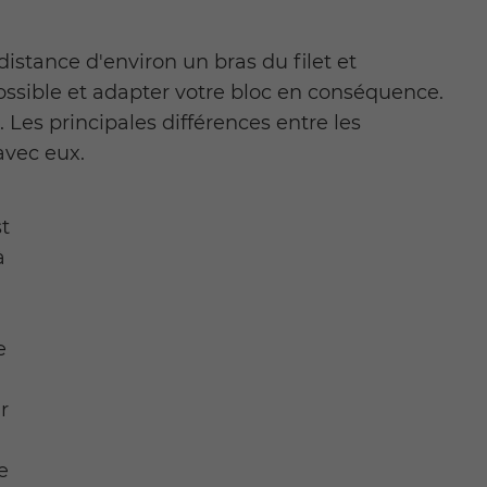
distance d'environ un bras du filet et
ssible et adapter votre bloc en conséquence.
 Les principales différences entre les
avec eux.
t
à
e
r
e