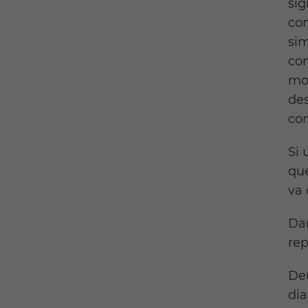
sig
com
sim
con
mon
des
con
Si 
que
va 
Dan
rep
Deu
dia