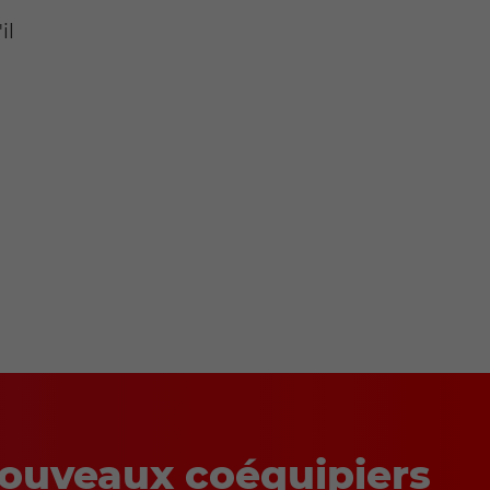
il
nouveaux coéquipiers