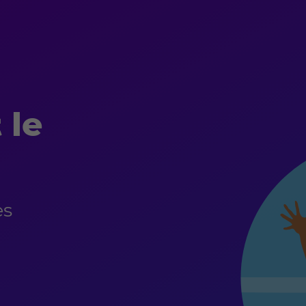
 le
es