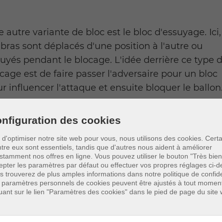
 autre variante de bloc est le bloc d'essuyage. Ici,
 bras sont déplacés d'une position à l'autre ou
uyés pendant le blocage. L'idée derrière ce type 
cage est de faire passer l'adversaire pour un bloc
r influencer l'attaque et ensuite bloquer le ballon
nfiguration des cookies
n d'optimiser notre site web pour vous, nous utilisons des cookies. Cert
ntre eux sont essentiels, tandis que d'autres nous aident à améliorer
dernière variante de bloc que nous examinons ici
stamment nos offres en ligne.
Vous pouvez utiliser le bouton "Très bien
 le faux bloc et, comme son nom l'indique, ce n'es
epter les paramètres par défaut ou effectuer vos propres réglages ci-d
s trouverez de plus amples informations dans notre politique de confiden
 un vrai bloc. Dans le faux bloc, un bloc est
 paramètres personnels de cookies peuvent être ajustés à tout momen
lement simulé. Mais au lieu de sauter au bloc, vo
quant sur le lien "Paramètres des cookies" dans le pied de page du site
s retirez du filet et essayez de prendre l'attaque s
terrain. La raison d'un faux bloc peut être une