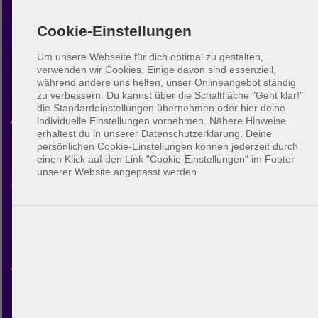
Cookie-Einstellungen
Um unsere Webseite für dich optimal zu gestalten,
verwenden wir Cookies. Einige davon sind essenziell,
während andere uns helfen, unser Onlineangebot ständig
Beachvolleyball Los
zu verbessern.
Du kannst über die Schaltfläche "Geht klar!"
die Standardeinstellungen übernehmen oder hier deine
Angeles
individuelle Einstellungen vornehmen. Nähere Hinweise
erhaltest du in unserer Datenschutzerklärung. Deine
persönlichen Cookie-Einstellungen können jederzeit durch
Entdecke die Beachvolleyball-
einen Klick auf den Link "Cookie-Einstellungen" im Footer
unserer Website angepasst werden.
Community in Los Angeles.
Mit BeachUp kannst du dich
mit anderen Spielern
verbinden, Plätze in deiner
Stadt finden, deine eigenen