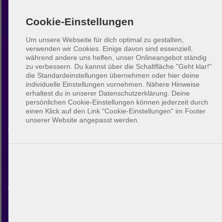
Cookie-Einstellungen
Um unsere Webseite für dich optimal zu gestalten,
verwenden wir Cookies. Einige davon sind essenziell,
während andere uns helfen, unser Onlineangebot ständig
Beachvolleyball Long
zu verbessern.
Du kannst über die Schaltfläche "Geht klar!"
die Standardeinstellungen übernehmen oder hier deine
Beach
individuelle Einstellungen vornehmen. Nähere Hinweise
erhaltest du in unserer Datenschutzerklärung. Deine
persönlichen Cookie-Einstellungen können jederzeit durch
Entdecke die Beachvolleyball-
einen Klick auf den Link "Cookie-Einstellungen" im Footer
unserer Website angepasst werden.
Community in Long Beach.
Mit BeachUp kannst du dich
mit anderen Spielern
verbinden, Plätze in deiner
Stadt finden, deine eigenen