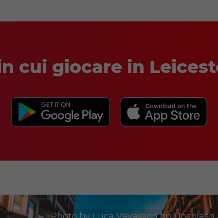
in cui giocare in Leice
Photo by
Luca Vavassori
on
Unsplash