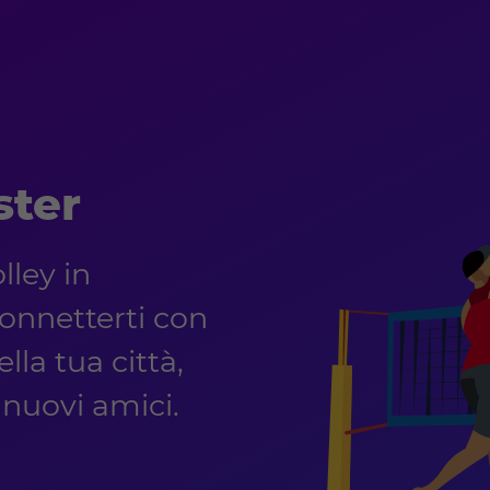
ster
lley in
onnetterti con
lla tua città,
e nuovi amici.