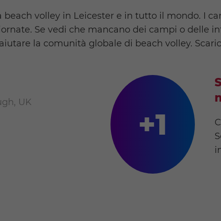
beach volley in Leicester e in tutto il mondo. I ca
ornate. Se vedi che mancano dei campi o delle inf
aiutare la comunità globale di beach volley. Scaric
S
n
gh, UK
+1
C
S
i