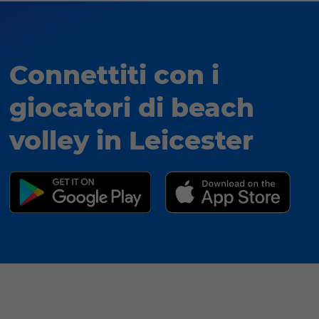
Connettiti con i
giocatori di beach
volley in Leicester