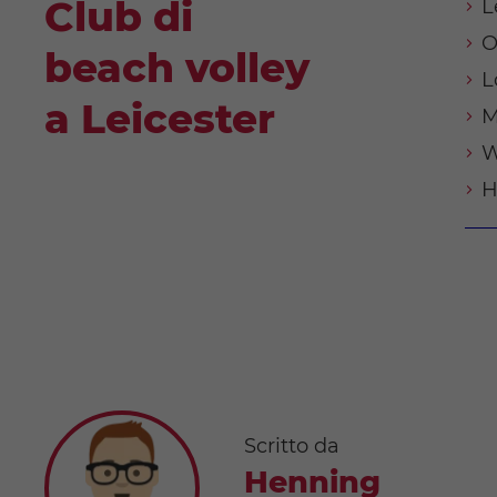
Club di
L
O
beach volley
L
a Leicester
M
W
H
Scritto da
Henning