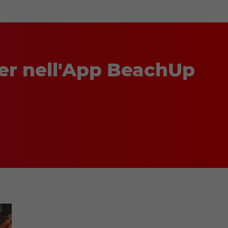
ster nell'App BeachUp