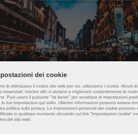
postazioni dei cookie
ine di ottimizzare il nostro sito web per voi, utilizziamo i cookie. Alcuni di
cester, una città nel centro dell'Inghilterra, offre 
o essenziali, mentre altri ci aiutano a migliorare costantemente le nostr
na di beach volley in crescita con varie opportuni
ne.
Puoi usare il pulsante "Va bene!" per accettare le impostazioni prede
e le tue impostazioni qui sotto. Ulteriori informazioni possono essere tro
giocare e allenarsi. In estate ci sono campi da bea
tra politica sulla privacy. Le impostazioni personali dei cookie possono
ley temporanei, come quello di Victoria Park, dove
ificate in qualsiasi momento cliccando sul link "Impostazioni cookie" nel
ina del sito web.
gono regolarmente tornei. Esiste anche un
ianto di beach volley al coperto che può essere