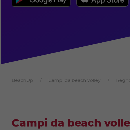
BeachUp
Campi da beach volley
Regno
Campi da beach volle