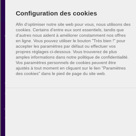
Configuration des cookies
Afin d'optimiser notre site web pour vous, nous utilisons des
cookies. Certains d'entre eux sont essentiels, tandis que
d'autres nous aident à améliorer constamment nos offres
Volleyball de plage Rome
en ligne.
Vous pouvez utiliser le bouton "Très bien !" pour
accepter les paramètres par défaut ou effectuer vos
propres réglages ci-dessous. Vous trouverez de plus
Découvrez la communauté du
amples informations dans notre politique de confidentialité.
Vos paramètres personnels de cookies peuvent être
beach volleyball en Rome.
ajustés à tout moment en cliquant sur le lien "Paramètres
des cookies" dans le pied de page du site web.
Avec BeachUp, vous pouvez
entrer en contact avec d'autres
joueurs, trouver des terrains
dans votre ville, organiser vos
propres matchs et vous faire