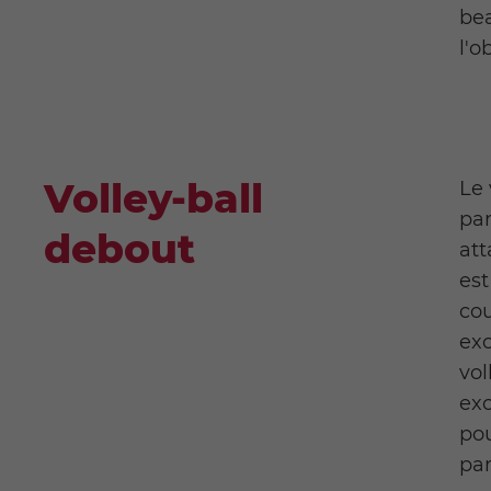
bea
l'o
Volley-ball
Le 
par
debout
att
est
cou
exc
vol
exc
pou
par