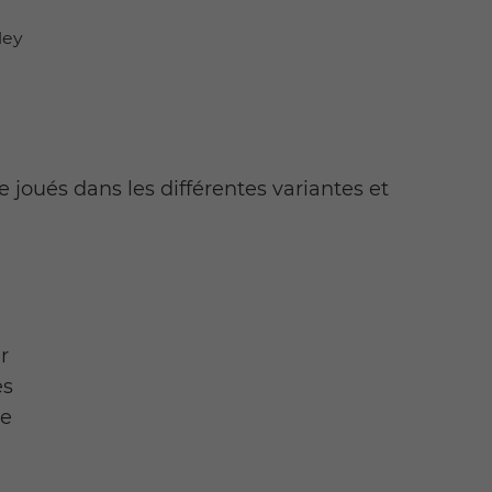
ley
joués dans les différentes variantes et
r
es
se