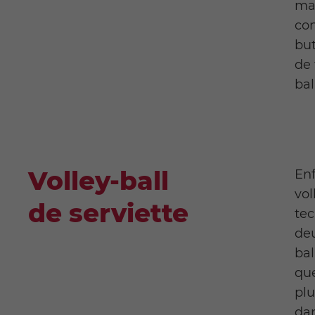
man
con
but
de 
bal
Volley-ball
Enf
vol
de serviette
tec
deu
bal
que
plu
dan