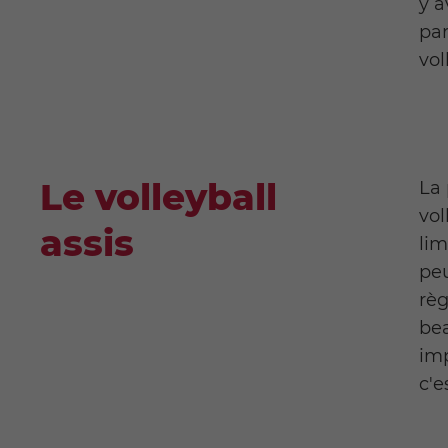
y a
par
vol
Le volleyball
La 
vol
assis
lim
peu
règ
bea
imp
c'e