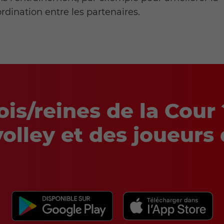
rdination entre les partenaires.
ois/reines de la Cour
volley et des joueurs