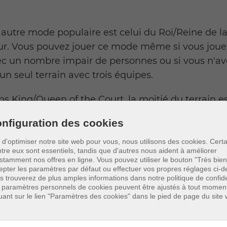
autre mode populaire est celui du Roi/Reine de l
ur. Vous pouvez jouer ce mode même si vous joue
c un nombre impair de personnes ou si vous n'av
un seul terrain avec trois équipes.
s King/Queen of the Court, la moitié du terrain e
côté du roi et l'autre moitié du côté du challenger
nfiguration des cookies
 deux côtés ont des caractéristiques uniques, de
rte que vous ne pouvez marquer des points que d
n d'optimiser notre site web pour vous, nous utilisons des cookies. Cert
ntre eux sont essentiels, tandis que d'autres nous aident à améliorer
é du roi et que le service est toujours du côté du
stamment nos offres en ligne.
Vous pouvez utiliser le bouton "Très bien
llenger. L'équipe qui perd l'échange doit quitter l
epter les paramètres par défaut ou effectuer vos propres réglages ci-d
s trouverez de plus amples informations dans notre politique de confiden
rain, tandis que l'autre joue (continue) du côté du
 paramètres personnels de cookies peuvent être ajustés à tout momen
quant sur le lien "Paramètres des cookies" dans le pied de page du site
. Si elle était déjà du côté du roi, elle obtient
lement un point. La première équipe qui atteint 