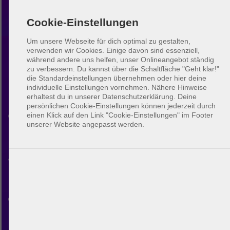
Cookie-Einstellungen
Um unsere Webseite für dich optimal zu gestalten,
verwenden wir Cookies. Einige davon sind essenziell,
während andere uns helfen, unser Onlineangebot ständig
Beachvolleyball Syracuse
zu verbessern.
Du kannst über die Schaltfläche "Geht klar!"
die Standardeinstellungen übernehmen oder hier deine
individuelle Einstellungen vornehmen. Nähere Hinweise
Entdecke die Beachvolleyball-
erhaltest du in unserer Datenschutzerklärung. Deine
persönlichen Cookie-Einstellungen können jederzeit durch
Community in Syracuse. Mit
einen Klick auf den Link "Cookie-Einstellungen" im Footer
unserer Website angepasst werden.
BeachUp kannst du dich mit
anderen Spielern verbinden,
Plätze in deiner Stadt finden,
deine eigenen Spiele planen
und neue Freunde finden.