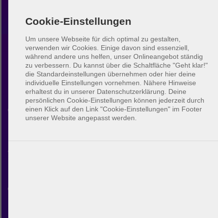
Cookie-Einstellungen
Um unsere Webseite für dich optimal zu gestalten,
verwenden wir Cookies. Einige davon sind essenziell,
während andere uns helfen, unser Onlineangebot ständig
Beachvolleyball Albany
zu verbessern.
Du kannst über die Schaltfläche "Geht klar!"
die Standardeinstellungen übernehmen oder hier deine
individuelle Einstellungen vornehmen. Nähere Hinweise
Entdecke die Beachvolleyball-
erhaltest du in unserer Datenschutzerklärung. Deine
persönlichen Cookie-Einstellungen können jederzeit durch
Community in Albany. Mit
einen Klick auf den Link "Cookie-Einstellungen" im Footer
unserer Website angepasst werden.
BeachUp kannst du dich mit
anderen Spielern verbinden,
Plätze in deiner Stadt finden,
deine eigenen Spiele planen
und neue Freunde finden.