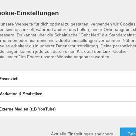
Park - Pier 6 -
E
l Courts
okie-Einstellungen
+11
unsere Webseite für dich optimal zu gestalten, verwenden wir Cookies.
Y, USA
E
on sind essenziell, während andere uns helfen, unser Onlineangebot s
S
bessern.
Du kannst über die Schaltfläche "Geht klar!" die Standardeins
rnehmen oder hier deine individuelle Einstellungen vornehmen. Näher
s
weise erhaltest du in unserer Datenschutzerklärung. Deine persönliche
stellungen können jederzeit durch einen Klick auf den Link "Cookie-
stellungen" im Footer unserer Website angepasst werden.
Essenziell
Marketing & Statistiken
senziell
enzielle Cookies ermöglichen grundlegende Funktionen und sind für di
Externe Medien (z.B YouTube)
Marketing & Statistiken
ktiviert
Aktiviert
wandfreie Funktion der Website erforderlich.
Marketing
&
Statistik-Cookies erfassen Information
Statistiken
ten Island findest du i
Externe Medien (z.B YouTube)
ktiviert
Aktiviert
roffene Anwendungen:
anonym. Diese Informationen helfen u
Externe
Aktuelle Einstellungen speichern
Geht
Medien
verstehen, wie unsere Besucher unser