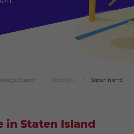
den.
reinigte Staaten
New York
Staten Island
 in Staten Island