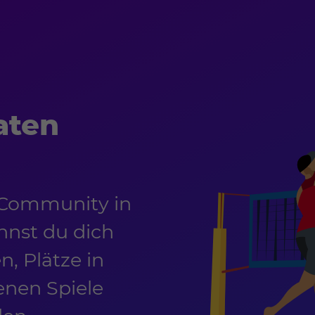
aten
-Community in
nnst du dich
, Plätze in
enen Spiele