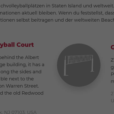
achvolleyballplätzen in Staten Island und weltwe
mationen aktuell bleiben. Wenn du feststellst, das
mationen selbst beitragen und der weltweiten Bea
yball Court
G
behind the Albert
Z
 building, it has a
g
along the sides and
P
able next to the
m
 on Warren Street.
ced the old Redwood
2
U
k, NJ 07103, USA