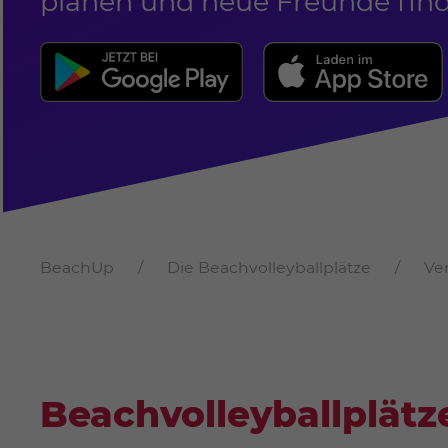
planen und neue Freunde fin
BeachUp
Die Beachvolleyballplätze
Ve
Beachvolleyballplätze