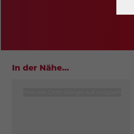
C
In der Nähe...
Foto von
Chris Stenger
auf
Unsplash