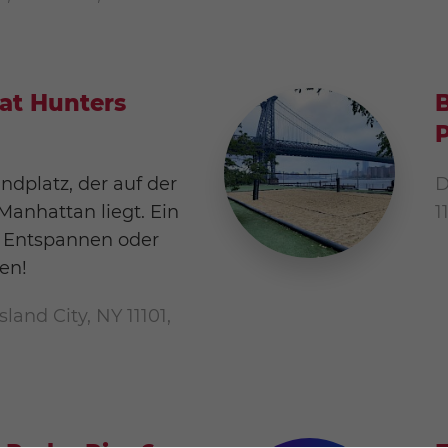
 at Hunters
B
andplatz, der auf der
D
Manhattan liegt. Ein
1
m Entspannen oder
en!
land City, NY 11101,