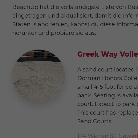
BeachUp hat die vollständigste Liste von Be
eingetragen und aktualisiert, damit die Infor
Staten Island fehlen, kannst du diese Infor
herunter und probiere sie aus.
Greek Way Volle
A sand court located 
Dorman Honors College
small 4-5 foot fence 
back. Seating is avail
court. Expect to park
This court has repla
Sand Courts.
174 Warren St, Newar