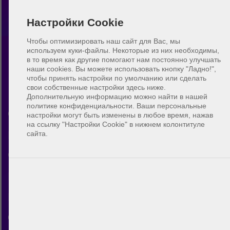
Настройки Cookie
Чтобы оптимизировать наш сайт для Вас, мы
используем куки-файлы. Некоторые из них необходимы,
в то время как другие помогают нам постоянно улучшать
Пляжный волейбол Лонг-
наши cookies.
Вы можете использовать кнопку "Ладно!",
чтобы принять настройки по умолчанию или сделать
Бич
свои собственные настройки здесь ниже.
Дополнительную информацию можно найти в нашей
политике конфиденциальности. Ваши персональные
Открой для себя сообщество
настройки могут быть изменены в любое время, нажав
на ссылку "Настройки Cookie" в нижнем колонтитуле
пляжного волейбола в Лонг-Бич.
сайта.
С помощью BeachUp ты
можешь общаться с другими
игроками, находить площадки в
своём городе, планировать