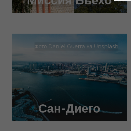
Миссия Вьехо
Фото
Daniel Guerra
на
Unsplash
Сан-Диего