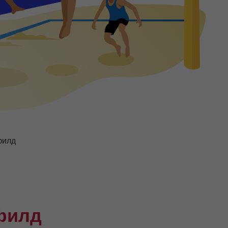
филд
филд