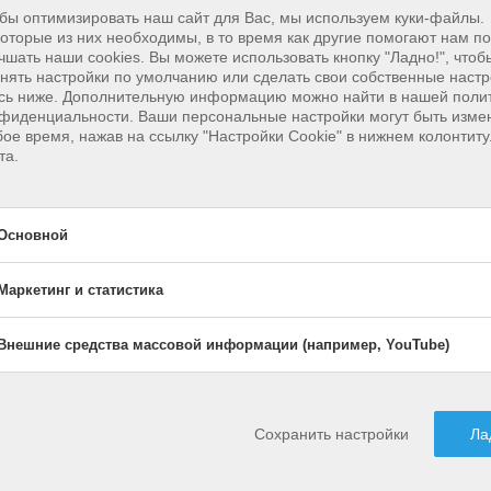
бы оптимизировать наш сайт для Вас, мы используем куки-файлы.
оторые из них необходимы, в то время как другие помогают нам п
чшать наши cookies.
Вы можете использовать кнопку "Ладно!", чтоб
нять настройки по умолчанию или сделать свои собственные настр
сь ниже. Дополнительную информацию можно найти в нашей поли
фиденциальности. Ваши персональные настройки могут быть изме
ое время, нажав на ссылку "Настройки Cookie" в нижнем колонтит
та.
Основной
Фото
Ameer Basheer
на
Unsplash
Маркетинг и статистика
новной
ественные куки-файлы обеспечивают базовые функции и необхо
Внешние средства массовой информации (например, YouTube)
Маркетинг и стати
активировать
Активировать
вильного функционирования сайта.
Маркетинг
и
Маркетинговые куки-ф
статистика
Внешние средств
активировать
Активировать
тронутые решения:
используются третьим
Внешние
массовой информ
Сохранить настройки
Ла
средства
или издателями для
(например, YouTub
истема управления контентом
массовой
отображения
информации
персонализированной 
(например,
Маркетинговые куки-ф