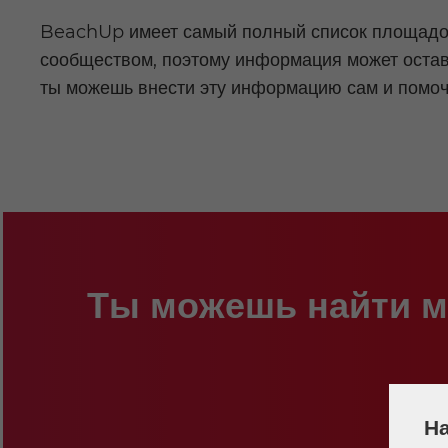
BeachUp имеет самый полный список площадок 
сообществом, поэтому информация может остава
ты можешь внести эту информацию сам и помоч
Ты можешь найти м
На