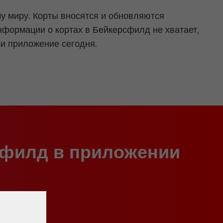
 миру. Корты вносятся и обновляются
нформации о кортах в Бейкерсфилд не хватает,
и приложение сегодня.
сфилд в приложении