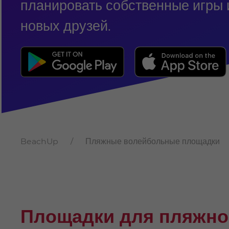
планировать собственные игры 
новых друзей.
BeachUp
Пляжные волейбольные площадки
Площадки для пляжно