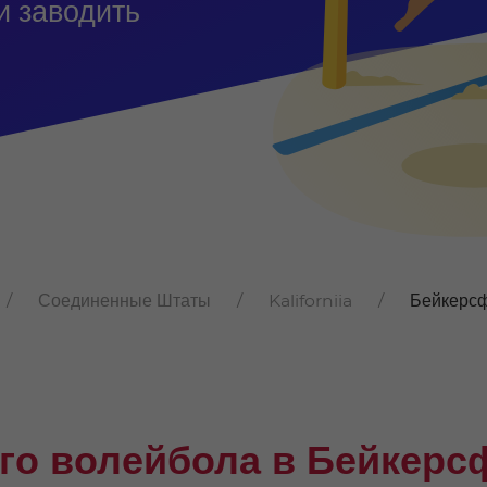
и заводить
Соединенные Штаты
Kaliforniia
Бейкерс
го волейбола в Бейкерс