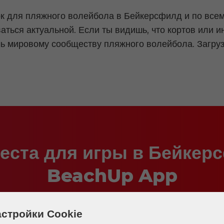
для пляжного волейбола в Бейкерсфилд и по всему
ться актуальной. Если ты видишь, что кортов или и
ь мировому сообществу пляжного волейбола. Загруз
еста для игры в Бейкер
BeachUp App
стройки Cookie