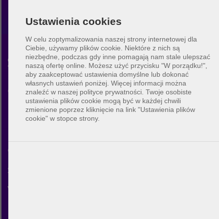
Ustawienia cookies
W celu zoptymalizowania naszej strony internetowej dla
Ciebie, używamy plików cookie. Niektóre z nich są
niezbędne, podczas gdy inne pomagają nam stale ulepszać
Siatkówka plażowa Turyn
naszą ofertę online.
Możesz użyć przycisku "W porządku!",
aby zaakceptować ustawienia domyślne lub dokonać
własnych ustawień poniżej. Więcej informacji można
Odkryj społeczność siatkówki
znaleźć w naszej polityce prywatności. Twoje osobiste
ustawienia plików cookie mogą być w każdej chwili
plażowej w Turyn. Z BeachUp
zmienione poprzez kliknięcie na link "Ustawienia plików
cookie" w stopce strony.
możesz połączyć się z innymi
graczami, znaleźć boiska w
swoim mieście, zaplanować
własne mecze i poznać
nowych przyjaciół.