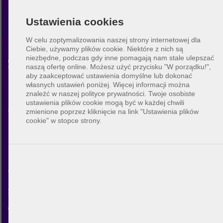
Ustawienia cookies
W celu zoptymalizowania naszej strony internetowej dla
Ciebie, używamy plików cookie. Niektóre z nich są
niezbędne, podczas gdy inne pomagają nam stale ulepszać
Siatkówka plażowa
naszą ofertę online.
Możesz użyć przycisku "W porządku!",
aby zaakceptować ustawienia domyślne lub dokonać
Dayton
własnych ustawień poniżej. Więcej informacji można
znaleźć w naszej polityce prywatności. Twoje osobiste
ustawienia plików cookie mogą być w każdej chwili
Odkryj społeczność siatkówki
zmienione poprzez kliknięcie na link "Ustawienia plików
cookie" w stopce strony.
plażowej w Dayton. Z BeachUp
możesz połączyć się z innymi
graczami, znaleźć boiska w
swoim mieście, zaplanować
własne mecze i poznać