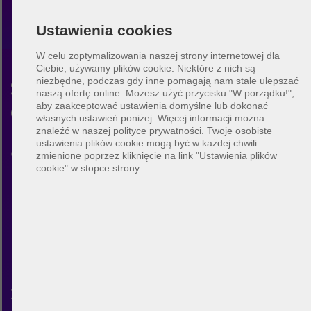
Ustawienia cookies
W celu zoptymalizowania naszej strony internetowej dla
Ciebie, używamy plików cookie. Niektóre z nich są
niezbędne, podczas gdy inne pomagają nam stale ulepszać
Siatkówka plażowa
naszą ofertę online.
Możesz użyć przycisku "W porządku!",
aby zaakceptować ustawienia domyślne lub dokonać
Columbus
własnych ustawień poniżej. Więcej informacji można
znaleźć w naszej polityce prywatności. Twoje osobiste
ustawienia plików cookie mogą być w każdej chwili
Odkryj społeczność siatkówki
zmienione poprzez kliknięcie na link "Ustawienia plików
cookie" w stopce strony.
plażowej w Columbus. Z
BeachUp możesz połączyć się z
innymi graczami, znaleźć
boiska w swoim mieście,
zaplanować własne mecze i