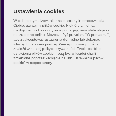
Ustawienia cookies
W celu zoptymalizowania naszej strony internetowej dla
Ciebie, używamy plików cookie. Niektóre z nich są
niezbędne, podczas gdy inne pomagają nam stale ulepszać
Siatkówka plażowa
naszą ofertę online.
Możesz użyć przycisku "W porządku!",
aby zaakceptować ustawienia domyślne lub dokonać
Kalifornia
własnych ustawień poniżej. Więcej informacji można
znaleźć w naszej polityce prywatności. Twoje osobiste
ustawienia plików cookie mogą być w każdej chwili
Odkryj społeczność siatkówki
zmienione poprzez kliknięcie na link "Ustawienia plików
cookie" w stopce strony.
plażowej w Kalifornia. Z
BeachUp możesz połączyć się z
innymi graczami, znaleźć
boiska w swoim mieście,
zaplanować własne mecze i