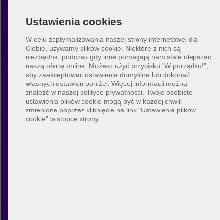
Ustawienia cookies
W celu zoptymalizowania naszej strony internetowej dla
Ciebie, używamy plików cookie. Niektóre z nich są
niezbędne, podczas gdy inne pomagają nam stale ulepszać
Siatkówka plażowa
naszą ofertę online.
Możesz użyć przycisku "W porządku!",
aby zaakceptować ustawienia domyślne lub dokonać
Denver
własnych ustawień poniżej. Więcej informacji można
znaleźć w naszej polityce prywatności. Twoje osobiste
ustawienia plików cookie mogą być w każdej chwili
Odkryj społeczność siatkówki
zmienione poprzez kliknięcie na link "Ustawienia plików
cookie" w stopce strony.
plażowej w Denver. Z BeachUp
możesz połączyć się z innymi
graczami, znaleźć boiska w
swoim mieście, zaplanować
własne mecze i poznać