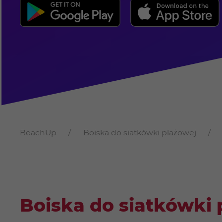
BeachUp
Boiska do siatkówki plażowej
Boiska do siatkówki 