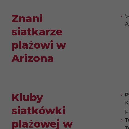
Znani
S
A
siatkarze
plażowi w
Arizona
Kluby
P
K
siatkówki
p
T
plażowej w
T