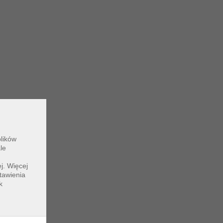
plików
le
j. Więcej
tawienia
k