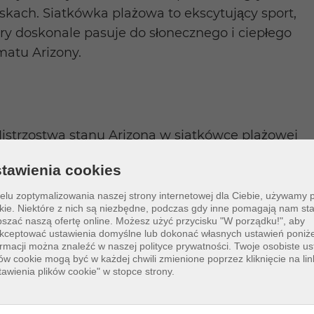
skach. Siatkówka plażowa to ekscytujący sport,
ry doskonale pasuje do słonecznego i ciepłego
matu Arizony.
istrzostwa stanu Arizona w siatkówce plażowej
Lake Havasu)
tawienia cookies
hoenix Beach Volleyball Open (Phoenix)
elu zoptymalizowania naszej strony internetowej dla Ciebie, używamy 
ucson Beach Volleyball Classic (Tucson)
kie. Niektóre z nich są niezbędne, podczas gdy inne pomagają nam sta
pszać naszą ofertę online.
Możesz użyć przycisku "W porządku!", aby
estiwal Siatkówki Plażowej w Sedonie (Sedona)
kceptować ustawienia domyślne lub dokonać własnych ustawień poniże
ormacji można znaleźć w naszej polityce prywatności. Twoje osobiste us
ków cookie mogą być w każdej chwili zmienione poprzez kliknięcie na lin
tawienia plików cookie" w stopce strony.