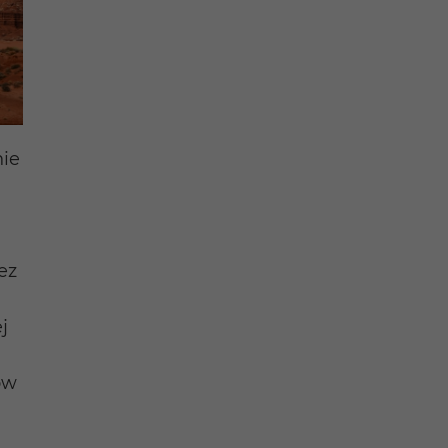
nie
ez
j
ów