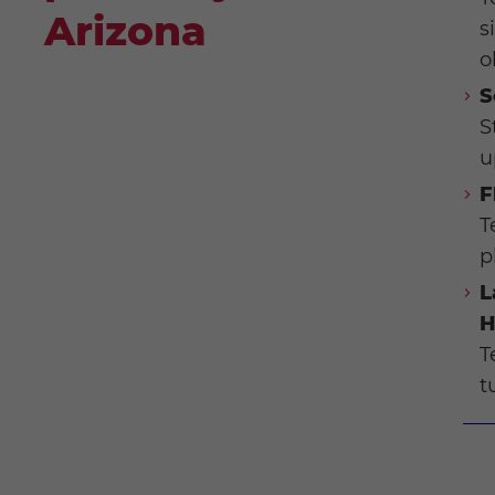
Arizona
s
o
S
S
u
F
T
p
L
H
T
t