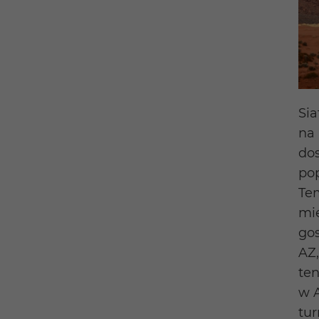
Sia
na
do
pop
Tem
mie
go
AZ,
ten
w A
tur