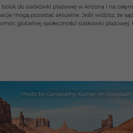
 boisk do siatkówki plażowej w Arizona i na cały
acje mogą pozostać aktualne. Jeśli widzisz, że są
omóc globalnej społeczności siatkówki plażowej. Po
Photo by
Ganapathy Kumar
on
Unsplash