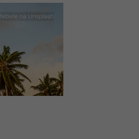
febvre
na
Unsplash