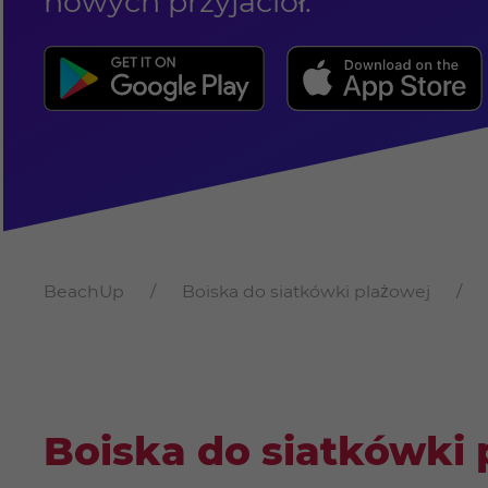
nowych przyjaciół.
BeachUp
Boiska do siatkówki plażowej
Boiska do siatkówki 