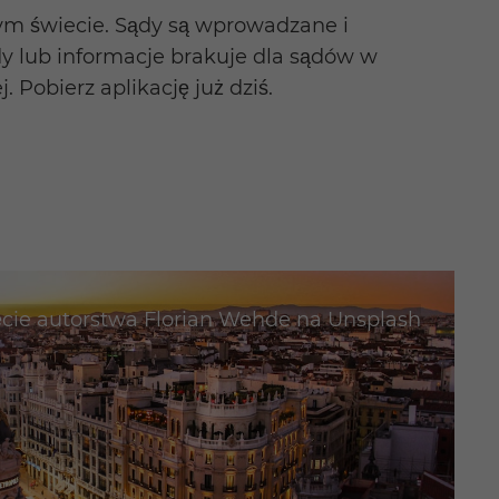
łym świecie. Sądy są wprowadzane i
dy lub informacje brakuje dla sądów w
 Pobierz aplikację już dziś.
ęcie autorstwa
Florian Wehde
na
Unsplash