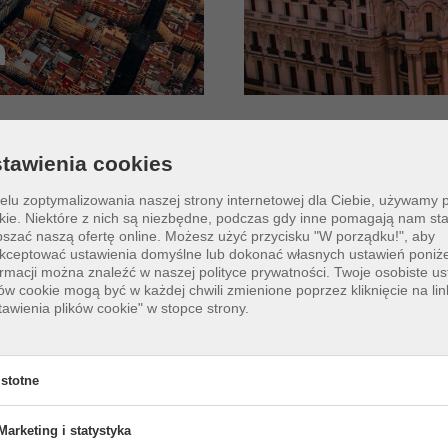
a
tawienia cookies
elu zoptymalizowania naszej strony internetowej dla Ciebie, używamy 
araseva
na
Unsplash
Zdjęcie a
kie. Niektóre z nich są niezbędne, podczas gdy inne pomagają nam sta
pszać naszą ofertę online.
Możesz użyć przycisku "W porządku!", aby
kceptować ustawienia domyślne lub dokonać własnych ustawień poniże
ormacji można znaleźć w naszej polityce prywatności. Twoje osobiste us
ków cookie mogą być w każdej chwili zmienione poprzez kliknięcie na lin
tawienia plików cookie" w stopce strony.
Istotne
Marketing i statystyka
otne