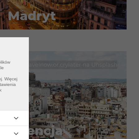
Madryt
plików
utorstwa
travelnow.or.crylater
na
Unsplash
le
j. Więcej
tawienia
k
Walencja