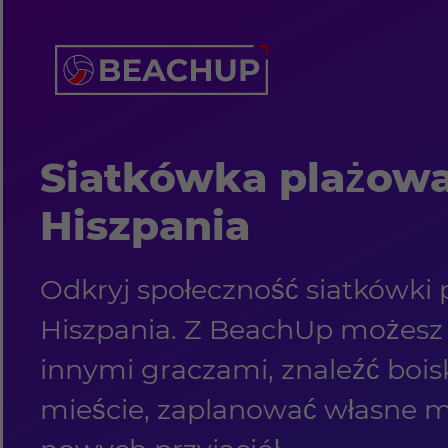
Siatkówka plażow
Hiszpania
Odkryj społeczność siatkówki
Hiszpania. Z BeachUp możesz p
innymi graczami, znaleźć boi
mieście, zaplanować własne m