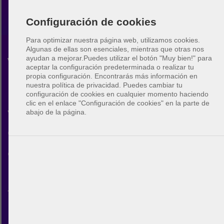
Configuración de cookies
Para optimizar nuestra página web, utilizamos cookies.
Algunas de ellas son esenciales, mientras que otras nos
ayudan a mejorar.
Puedes utilizar el botón "Muy bien!" para
Vóley playa España
aceptar la configuración predeterminada o realizar tu
propia configuración. Encontrarás más información en
nuestra política de privacidad. Puedes cambiar tu
Descubre la comunidad de
configuración de cookies en cualquier momento haciendo
clic en el enlace "Configuración de cookies" en la parte de
voleibol de playa en España.
abajo de la página.
Con BeachUp puedes conectar
con otros jugadores, encontrar
pistas en tu ciudad, planificar
tus propios partidos y hacer
nuevos amigos.