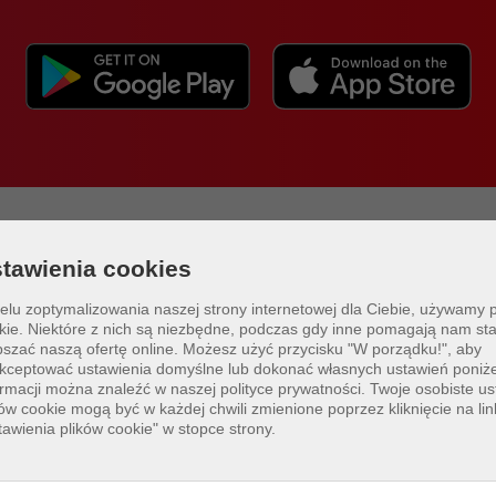
tawienia cookies
elu zoptymalizowania naszej strony internetowej dla Ciebie, używamy 
Photo by
City of Gold Coast
on
Unsplash
kie. Niektóre z nich są niezbędne, podczas gdy inne pomagają nam sta
pszać naszą ofertę online.
Możesz użyć przycisku "W porządku!", aby
kceptować ustawienia domyślne lub dokonać własnych ustawień poniże
ormacji można znaleźć w naszej polityce prywatności. Twoje osobiste us
ków cookie mogą być w każdej chwili zmienione poprzez kliknięcie na lin
tawienia plików cookie" w stopce strony.