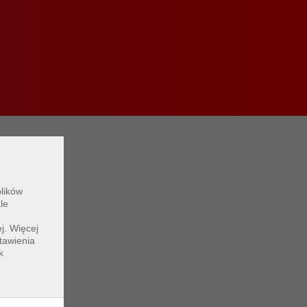
plików
le
j. Więcej
tawienia
k