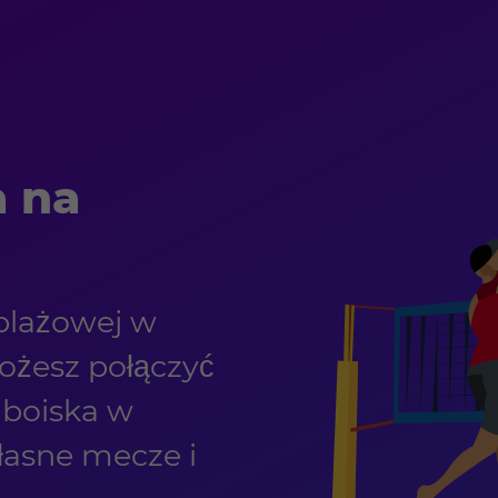
 na
 plażowej w
ożesz połączyć
 boiska w
łasne mecze i