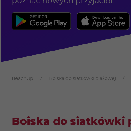
poznać nowych przyjaciół.
BeachUp
Boiska do siatkówki plażowej
Boiska do siatkówki