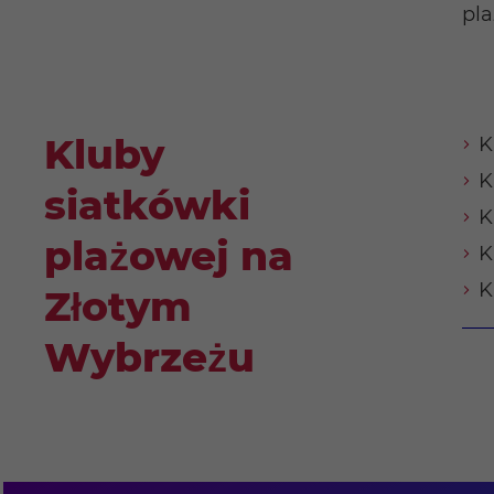
pla
Kluby
K
K
siatkówki
K
plażowej na
K
K
Złotym
Wybrzeżu