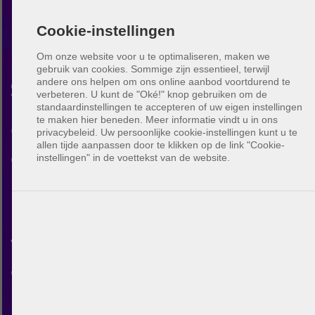
Cookie-instellingen
Om onze website voor u te optimaliseren, maken we
gebruik van cookies. Sommige zijn essentieel, terwijl
andere ons helpen om ons online aanbod voortdurend te
Standvolleybal Madrid
verbeteren.
U kunt de "Oké!" knop gebruiken om de
standaardinstellingen te accepteren of uw eigen instellingen
te maken hier beneden. Meer informatie vindt u in ons
Ontdek de beachvolleybal
privacybeleid. Uw persoonlijke cookie-instellingen kunt u te
allen tijde aanpassen door te klikken op de link "Cookie-
gemeenschap in Madrid. Met
instellingen" in de voettekst van de website.
BeachUp kun je in contact
komen met andere spelers,
velden vinden in jouw stad, je
eigen wedstrijden plannen en
nieuwe vrienden maken.