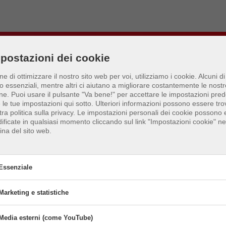
postazioni dei cookie
in cui giocare in Pittsb
ine di ottimizzare il nostro sito web per voi, utilizziamo i cookie. Alcuni di
o essenziali, mentre altri ci aiutano a migliorare costantemente le nostr
ne.
Puoi usare il pulsante "Va bene!" per accettare le impostazioni prede
e le tue impostazioni qui sotto. Ulteriori informazioni possono essere tro
tra politica sulla privacy. Le impostazioni personali dei cookie possono
ificate in qualsiasi momento cliccando sul link "Impostazioni cookie" nel
ina del sito web.
Essenziale
Marketing e statistiche
senziale
okie essenziali abilitano le funzioni di base e sono necessari per il corr
Media esterni (come YouTube)
Marketing e statistiche
attivare
Attivare
zionamento del sito web.