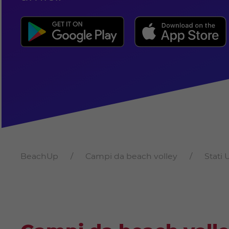
BeachUp
Campi da beach volley
Stati 