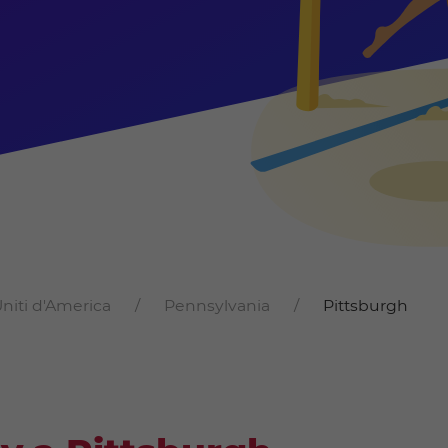
Uniti d'America
Pennsylvania
Pittsburgh