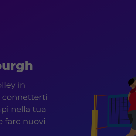
burgh
lley in
 connetterti
pi nella tua
 e fare nuovi