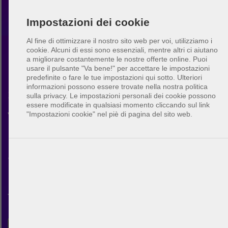
Impostazioni dei cookie
Al fine di ottimizzare il nostro sito web per voi, utilizziamo i
cookie. Alcuni di essi sono essenziali, mentre altri ci aiutano
a migliorare costantemente le nostre offerte online.
Puoi
Beach volley Cleveland
usare il pulsante "Va bene!" per accettare le impostazioni
predefinite o fare le tue impostazioni qui sotto. Ulteriori
informazioni possono essere trovate nella nostra politica
Scopri la comunità di beach
sulla privacy. Le impostazioni personali dei cookie possono
essere modificate in qualsiasi momento cliccando sul link
volley in Cleveland. Con
"Impostazioni cookie" nel piè di pagina del sito web.
BeachUp puoi connetterti con
altri giocatori, trovare campi
nella tua città, pianificare le
tue partite e fare nuovi amici.