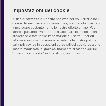
Impostazioni dei cookie
Al fine di ottimizzare il nostro sito web per voi, utilizziamo i
cookie. Alcuni di essi sono essenziali, mentre altri ci aiutano
a migliorare costantemente le nostre offerte online.
Puoi
Beach volley Reno
usare il pulsante "Va bene!" per accettare le impostazioni
predefinite o fare le tue impostazioni qui sotto. Ulteriori
informazioni possono essere trovate nella nostra politica
Scopri la comunità di beach
sulla privacy. Le impostazioni personali dei cookie possono
essere modificate in qualsiasi momento cliccando sul link
volley in Reno. Con BeachUp
"Impostazioni cookie" nel piè di pagina del sito web.
puoi connetterti con altri
giocatori, trovare campi nella
tua città, pianificare le tue
partite e fare nuovi amici.