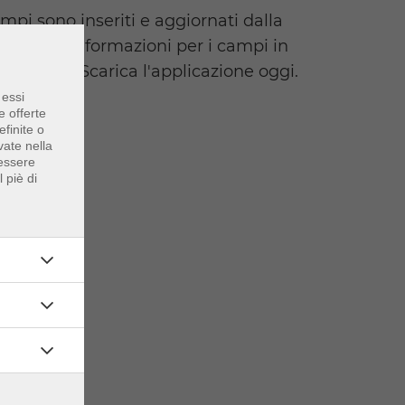
mpi sono inseriti e aggiornati dalla
o delle informazioni per i campi in
h volley. Scarica l'applicazione oggi.
 essi
e offerte
finite o
vate nella
 essere
 piè di
etto
erzi o da