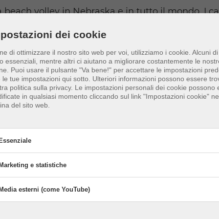
beach volley in Nebraska e in tutto il mondo. I ca
anere aggiornate. Se vedi che mancano dei campi 
postazioni dei cookie
informazioni e aiutare la comunità globale di beac
ine di ottimizzare il nostro sito web per voi, utilizziamo i cookie. Alcuni di
o essenziali, mentre altri ci aiutano a migliorare costantemente le nostr
ne.
Puoi usare il pulsante "Va bene!" per accettare le impostazioni prede
e le tue impostazioni qui sotto. Ulteriori informazioni possono essere tro
tra politica sulla privacy. Le impostazioni personali dei cookie possono
ificate in qualsiasi momento cliccando sul link "Impostazioni cookie" nel
ina del sito web.
tychuk
su
Unsplash
Essenziale
Marketing e statistiche
senziale
okie essenziali abilitano le funzioni di base e sono necessari per il corr
Media esterni (come YouTube)
Marketing e statistiche
attivare
Attivare
zionamento del sito web.
Marketing
e
I cookie di marketing sono utilizzati da t
statistiche
Media esterni (come YouTube)
attivare
Attivare