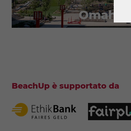
Sol
Omaha
S
BeachUp è supportato da