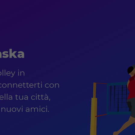
aska
lley in
onnetterti con
lla tua città,
e nuovi amici.