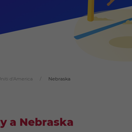
Uniti d'America
Nebraska
ey a Nebraska