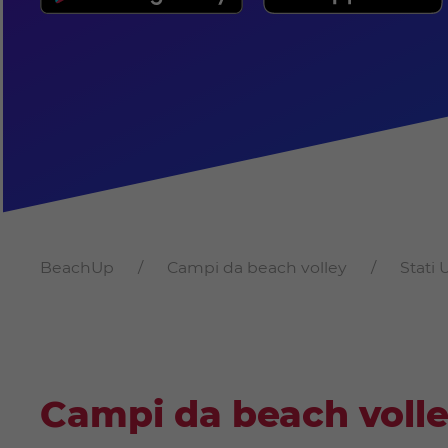
BeachUp
Campi da beach volley
Stati 
Campi da beach voll