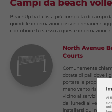
Campi da beach volle
BeachUp ha la lista più completa di campi da 
quindi le informazioni possono rimanere aggi
contribuire tu stesso a queste informazioni e 
North Avenue Be
Courts
Comunemente chiamat
dotata di pali dove i 
portare le proprie reti.
Im
meno vento rispetto a
vicino ai servizi igieni
Al f
son
dal lunedì al venerdì
onli
installarsi qui nelle ser
far