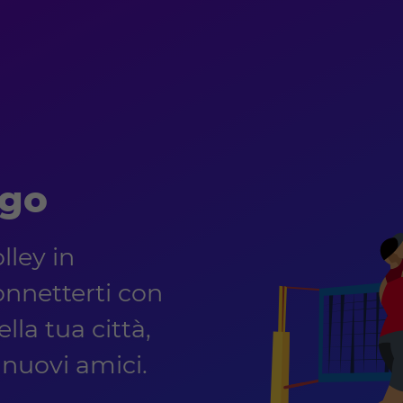
ago
lley in
nnetterti con
lla tua città,
e nuovi amici.