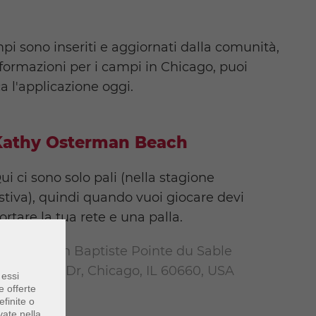
pi sono inseriti e aggiornati dalla comunità,
formazioni per i campi in Chicago, puoi
a l'applicazione oggi.
Kathy Osterman Beach
ui ci sono solo pali (nella stagione
stiva), quindi quando vuoi giocare devi
ortare la tua rete e una palla.
800 N Jean Baptiste Pointe du Sable
ake Shore Dr, Chicago, IL 60660, USA
 essi
e offerte
finite o
vate nella