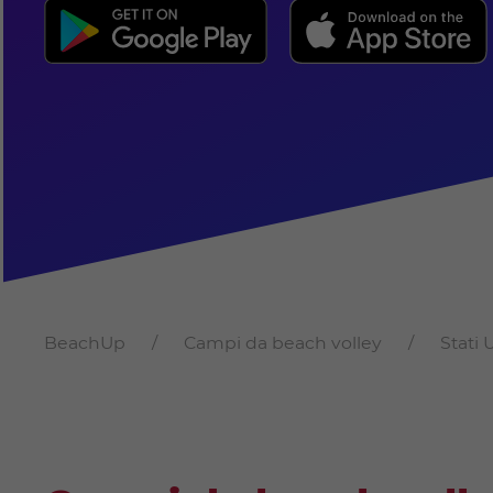
BeachUp
Campi da beach volley
Stati 