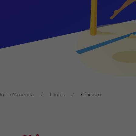
Uniti d'America
Illinois
Chicago