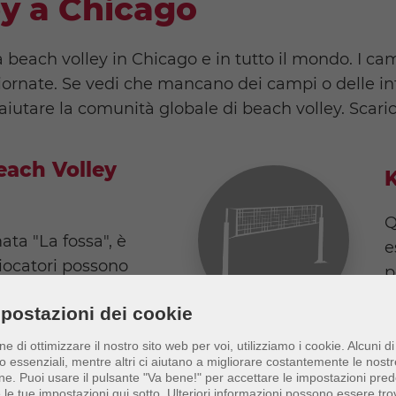
y a Chicago
beach volley in Chicago e in tutto il mondo. I cam
ornate. Se vedi che mancano dei campi o delle in
aiutare la comunità globale di beach volley. Scaric
ach Volley
Q
a "La fossa", è
e
giocatori possono
p
 Di solito qui c'è
postazioni dei cookie
5
i campi costieri ed è
L
ci, che sono aperti
ine di ottimizzare il nostro sito web per voi, utilizziamo i cookie. Alcuni di
o essenziali, mentre altri ci aiutano a migliorare costantemente le nostr
. Le leghe possono
ne.
Puoi usare il pulsante "Va bene!" per accettare le impostazioni prede
e dei giorni feriali, il
e le tue impostazioni qui sotto. Ulteriori informazioni possono essere tro