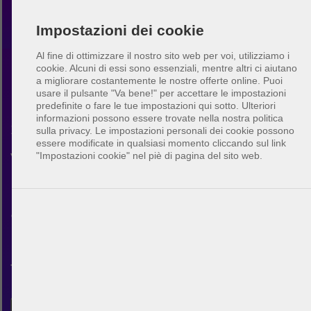
Impostazioni dei cookie
Al fine di ottimizzare il nostro sito web per voi, utilizziamo i
cookie. Alcuni di essi sono essenziali, mentre altri ci aiutano
a migliorare costantemente le nostre offerte online.
Puoi
Beach volley Connecticut
usare il pulsante "Va bene!" per accettare le impostazioni
predefinite o fare le tue impostazioni qui sotto. Ulteriori
informazioni possono essere trovate nella nostra politica
Scopri la comunità di beach
sulla privacy. Le impostazioni personali dei cookie possono
essere modificate in qualsiasi momento cliccando sul link
volley in Connecticut. Con
"Impostazioni cookie" nel piè di pagina del sito web.
BeachUp puoi connetterti con
altri giocatori, trovare campi
nella tua città, pianificare le
tue partite e fare nuovi amici.