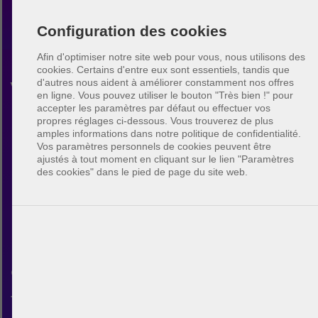
Configuration des cookies
Afin d'optimiser notre site web pour vous, nous utilisons des
cookies. Certains d'entre eux sont essentiels, tandis que
d'autres nous aident à améliorer constamment nos offres
Volleyball de plage Grand
en ligne.
Vous pouvez utiliser le bouton "Très bien !" pour
accepter les paramètres par défaut ou effectuer vos
Rapids
propres réglages ci-dessous. Vous trouverez de plus
amples informations dans notre politique de confidentialité.
Vos paramètres personnels de cookies peuvent être
Découvrez la communauté du
ajustés à tout moment en cliquant sur le lien "Paramètres
des cookies" dans le pied de page du site web.
beach volleyball en Grand
Rapids. Avec BeachUp, vous
pouvez entrer en contact avec
d'autres joueurs, trouver des
terrains dans votre ville,