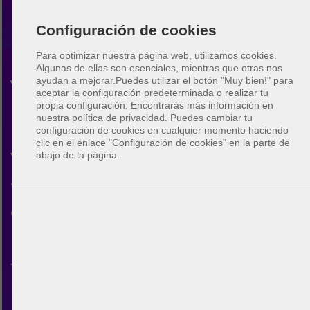
Configuración de cookies
Para optimizar nuestra página web, utilizamos cookies.
Algunas de ellas son esenciales, mientras que otras nos
ayudan a mejorar.
Puedes utilizar el botón "Muy bien!" para
Vóley playa Waadt
aceptar la configuración predeterminada o realizar tu
propia configuración. Encontrarás más información en
nuestra política de privacidad. Puedes cambiar tu
Descubre la comunidad de
configuración de cookies en cualquier momento haciendo
clic en el enlace "Configuración de cookies" en la parte de
voleibol de playa en Waadt.
abajo de la página.
Con BeachUp puedes conectar
con otros jugadores, encontrar
pistas en tu ciudad, planificar
tus propios partidos y hacer
nuevos amigos.