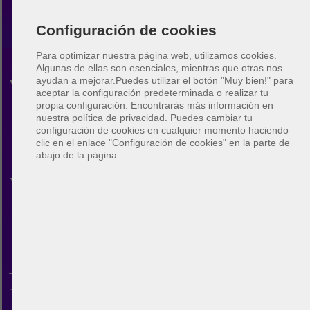
Configuración de cookies
Para optimizar nuestra página web, utilizamos cookies.
Algunas de ellas son esenciales, mientras que otras nos
ayudan a mejorar.
Puedes utilizar el botón "Muy bien!" para
Vóley playa
aceptar la configuración predeterminada o realizar tu
propia configuración. Encontrarás más información en
Nordostschweiz
nuestra política de privacidad. Puedes cambiar tu
configuración de cookies en cualquier momento haciendo
clic en el enlace "Configuración de cookies" en la parte de
Descubre la comunidad de
abajo de la página.
voleibol de playa en
Nordostschweiz. Con BeachUp
puedes conectar con otros
jugadores, encontrar pistas en
tu ciudad, planificar tus