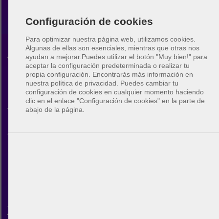
Configuración de cookies
Para optimizar nuestra página web, utilizamos cookies.
Algunas de ellas son esenciales, mientras que otras nos
ayudan a mejorar.
Puedes utilizar el botón "Muy bien!" para
Vóley playa San Antonio
aceptar la configuración predeterminada o realizar tu
propia configuración. Encontrarás más información en
nuestra política de privacidad. Puedes cambiar tu
Descubre la comunidad de
configuración de cookies en cualquier momento haciendo
clic en el enlace "Configuración de cookies" en la parte de
voleibol de playa en San
abajo de la página.
Antonio. Con BeachUp puedes
conectar con otros jugadores,
encontrar pistas en tu ciudad,
planificar tus propios partidos
y hacer nuevos amigos.