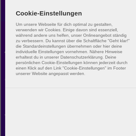
Cookie-Einstellungen
Um unsere Webseite für dich optimal zu gestalten,
verwenden wir Cookies. Einige davon sind essenziell,
während andere uns helfen, unser Onlineangebot ständig
Beachvolleyball San
zu verbessern.
Du kannst über die Schaltfläche "Geht klar!"
die Standardeinstellungen übernehmen oder hier deine
Antonio
individuelle Einstellungen vornehmen. Nähere Hinweise
erhaltest du in unserer Datenschutzerklärung. Deine
persönlichen Cookie-Einstellungen können jederzeit durch
Entdecke die Beachvolleyball-
einen Klick auf den Link "Cookie-Einstellungen" im Footer
unserer Website angepasst werden.
Community in San Antonio.
Mit BeachUp kannst du dich
mit anderen Spielern
verbinden, Plätze in deiner
Stadt finden, deine eigenen